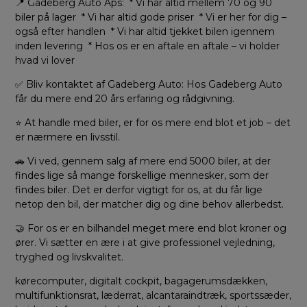
📍 Gadeberg Auto Aps: * Vi har altid mellem 70 og 90
biler på lager * Vi har altid gode priser * Vi er her for dig –
også efter handlen * Vi har altid tjekket bilen igennem
inden levering * Hos os er en aftale en aftale – vi holder
hvad vi lover
✅ Bliv kontaktet af Gadeberg Auto: Hos Gadeberg Auto
får du mere end 20 års erfaring og rådgivning.
⭐ At handle med biler, er for os mere end blot et job – det
er nærmere en livsstil.
🚗 Vi ved, gennem salg af mere end 5000 biler, at der
findes lige så mange forskellige mennesker, som der
findes biler. Det er derfor vigtigt for os, at du får lige
netop den bil, der matcher dig og dine behov allerbedst.
🤝 For os er en bilhandel meget mere end blot kroner og
ører. Vi sætter en ære i at give professionel vejledning,
tryghed og livskvalitet.
kørecomputer, digitalt cockpit, bagagerumsdækken,
multifunktionsrat, læderrat, alcantaraindtræk, sportssæder,