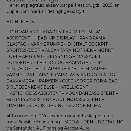
Her er et pragtfuld eksemplar på årets brugtbil 2025, en
Cupra Born med alt det rigtige udstyr!
HIGHLIGHTS:
HIGH VARIANT – ADAPTIV FARTPILOT M. KØ-
ASSISTENT – HEAD-UP DISPLAY – PANORAMA
GLASTAG – VARMEPUMPE – DIGITALT COCKPIT –
SPORTSSÆDER – ALCANTARAINDTRÆK – MØRKT
LOFT – AMBIENTE BELYSNING – MASSAGE I
FORSÆDER – LED FOR OG BAGLYGTER – 19”
ALUFÆLGE – EL-KLAPBARE SPEJLE M. VARME –
VARME I RAT – APPLE CARPLAY & ANDROID AUTO –
BAKKAMERA – PARKERINGSSENSORER FOR & BAG –
SKILTEGENKENDELSE – INTELLIGENT
HASTIGHEDSSASSISTENT – VOGNBANEASSISTENT –
FJERNLYSASSISTENT – AUT. NØDASSISTENT –
TRÆTHEDSREGISTRERING – 2-ZONE KLIMA
📊 Finansiering: * Vi tilbyder markedets skarpeste og
mest fleksible finansiering – MED & UDEN UDBETALING,
via Santander, AL Finans og Accept Auto.