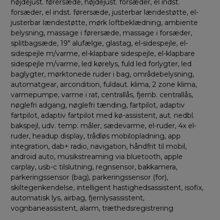
højdejust. førersæde, højdejust. forsæder, el indst.
forsæder, el indst. førersæde, justerbar lændestøtte, el-
justerbar lændestøtte, mørk loftbeklædning, ambiente
belysning, massage i førersæde, massage i forsæder,
splitbagsæde, 19″ alufælge, glastag, el-sidespejle, el-
sidespejle m/varme, el-klapbare sidespejle, el-klapbare
sidespejle m/varme, led kørelys, fuld led forlygter, led
baglygter, mørktonede ruder i bag, områdebelysning,
automatgear, aircondition, fuldaut. klima, 2 zone klima,
varmepumpe, varme i rat, centrallås, fjernb. centrallås,
nøglefri adgang, nøglefri tænding, fartpilot, adaptiv
fartpilot, adaptiv fartpilot med kø-assistent, aut. nedbl.
bakspejl, udv. temp. måler, sædevarme, el-ruder, 4x el-
ruder, headup display, trådløs mobilopladning, app
integration, dab+ radio, navigation, håndfrit til mobil,
android auto, musikstreaming via bluetooth, apple
carplay, usb-c tilslutning, regnsensor, bakkamera,
parkeringssensor (bag), parkeringssensor (for),
skiltegenkendelse, intelligent hastighedsassistent, isofix,
automatisk lys, airbag, fjernlysassistent,
vognbaneassistent, alarm, træthedsregistrering