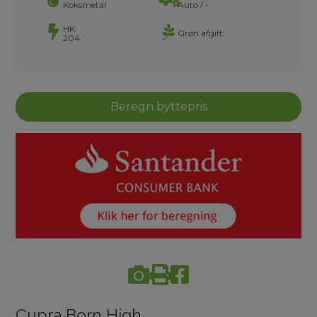
Koksmetal
Auto / -
HK:
Grøn afgift:
204
Beregn byttepris
Cupra Born High