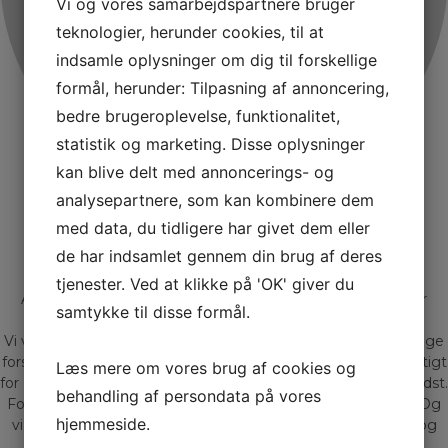
Vi og vores samarbejdspartnere bruger
teknologier, herunder cookies, til at
indsamle oplysninger om dig til forskellige
formål, herunder: Tilpasning af annoncering,
bedre brugeroplevelse, funktionalitet,
statistik og marketing. Disse oplysninger
kan blive delt med annoncerings- og
analysepartnere, som kan kombinere dem
med data, du tidligere har givet dem eller
Bliv kontaktet af Gadeberg
de har indsamlet gennem din brug af deres
Hos Gadeberg Auto får du mere end 20 års erfaring og
rådgivning, samt møder Jacob og Peter
tjenester. Ved at klikke på 'OK' giver du
At handle med biler, er for os mere end blot et job – det er
samtykke til disse formål.
nærmere en livsstil.
Vi ved gennem mange års erfaring at der findes lige så mange
forskellige mennesker som der findes biler. Derfor er det vigtigt
Læs mere om vores brug af cookies og
for os at du får den bil der matcher dig og dine behov allerbedst.
behandling af persondata på vores
For os er en bilhandel meget mere end blot kroner og øre. Og
hjemmeside.
vi sætter en ære i at give professionel vejledning, tryghed og
livskvalitet.