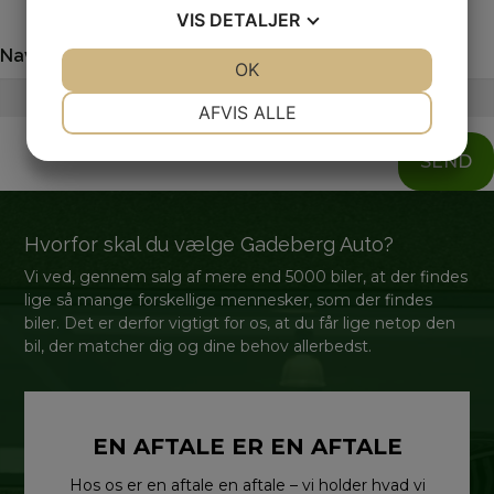
VIS
DETALJER
Navn
Telefon
JA
NEJ
OK
JA
NEJ
NØDVENDIGE
PRÆFERENCER
AFVIS ALLE
JA
NEJ
JA
NEJ
SEND
MARKETING
STATISTIK
Hvorfor skal du vælge Gadeberg Auto?
Vi ved, gennem salg af mere end 5000 biler, at der findes
lige så mange forskellige mennesker, som der findes
biler. Det er derfor vigtigt for os, at du får lige netop den
bil, der matcher dig og dine behov allerbedst.
EN AFTALE ER EN AFTALE
Hos os er en aftale en aftale – vi holder hvad vi