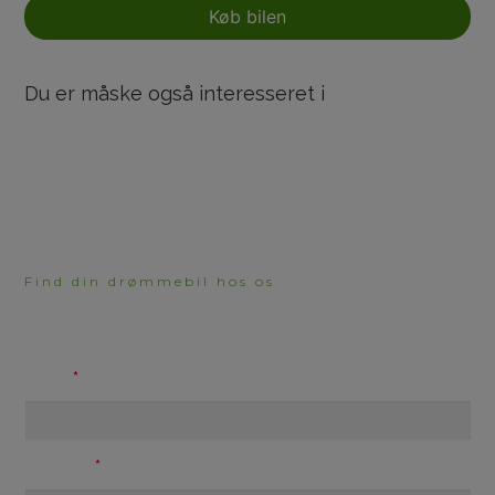
Køb bilen
Du er måske også interesseret i
Find din drømmebil hos os
HAR DU BRUG FOR
RÅDGIVNING?
Navn
Telefon