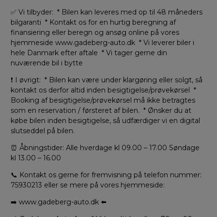
✅ Vi tilbyder: * Bilen kan leveres med op til 48 måneders
bilgaranti * Kontakt os for en hurtig beregning af
finansiering eller beregn og ansøg online på vores
hjemmeside www.gadeberg-auto.dk * Vi leverer biler i
hele Danmark efter aftale * Vi tager gerne din
nuværende bil i bytte
❗ I øvrigt: * Bilen kan være under klargøring eller solgt, så
kontakt os derfor altid inden besigtigelse/prøvekørsel *
Booking af besigtigelse/prøvekørsel må ikke betragtes
som en reservation / førsteret af bilen. * Ønsker du at
købe bilen inden besigtigelse, så udfærdiger vi en digital
slutseddel på bilen.
⏰ Åbningstider: Alle hverdage kl 09.00 – 17.00 Søndage
kl 13.00 – 16.00
📞 Kontakt os gerne for fremvisning på telefon nummer:
75930213 eller se mere på vores hjemmeside:
➡️ www.gadeberg-auto.dk ⬅️