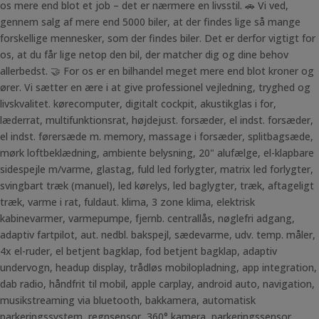
os mere end blot et job – det er nærmere en livsstil. 🚗 Vi ved,
gennem salg af mere end 5000 biler, at der findes lige så mange
forskellige mennesker, som der findes biler. Det er derfor vigtigt for
os, at du får lige netop den bil, der matcher dig og dine behov
allerbedst. 🤝 For os er en bilhandel meget mere end blot kroner og
ører. Vi sætter en ære i at give professionel vejledning, tryghed og
livskvalitet. kørecomputer, digitalt cockpit, akustikglas i for,
læderrat, multifunktionsrat, højdejust. forsæder, el indst. forsæder,
el indst. førersæde m. memory, massage i forsæder, splitbagsæde,
mørk loftbeklædning, ambiente belysning, 20" alufælge, el-klapbare
sidespejle m/varme, glastag, fuld led forlygter, matrix led forlygter,
svingbart træk (manuel), led kørelys, led baglygter, træk, aftageligt
træk, varme i rat, fuldaut. klima, 3 zone klima, elektrisk
kabinevarmer, varmepumpe, fjernb. centrallås, nøglefri adgang,
adaptiv fartpilot, aut. nedbl. bakspejl, sædevarme, udv. temp. måler,
4x el-ruder, el betjent bagklap, fod betjent bagklap, adaptiv
undervogn, headup display, trådløs mobilopladning, app integration,
dab radio, håndfrit til mobil, apple carplay, android auto, navigation,
musikstreaming via bluetooth, bakkamera, automatisk
parkeringssystem, regnsensor, 360° kamera, parkeringssensor