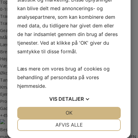
Topfart: 180 km/t
kan blive delt med annoncerings- og
0-100 km/t: 6,6 sek.
Transmission
analysepartnere, som kan kombinere dem
Trækhjul: Baghjul
med data, du tidligere har givet dem eller
Gear: Auto
de har indsamlet gennem din brug af deres
Mål
tjenester. Ved at klikke på 'OK' giver du
Længde: 496 cm
samtykke til disse formål.
Bredde: 186 cm
Højde: 155 cm
Vægt: 2.193 kg
Læs mere om vores brug af cookies og
Økonomi
behandling af persondata på vores
Tank: L
hjemmeside.
Km/l:
Ejerafgift/halvår: 420 DKK
VIS
DETALJER
Produktionsår: -
Gadeberg Auto ApS - Nordre Kobbelvej 5 - 7000 Fredericia - Tlf.
JA
NEJ
OK
JA
NEJ
+4575930213 - Email: salg@gadeberg-auto.dk
NØDVENDIGE
PRÆFERENCER
AFVIS ALLE
Beskrivelse fortsat...
JA
NEJ
JA
NEJ
markedets skarpeste og mest fleksible finansiering – MED & UDEN