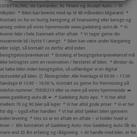
UDBETALING, via Santander, AL Finans og Accept Auto. ✅ Vi
MARKETING
STATISTIK
tilbyder: * Bilen kan leveres med op til 48 måneders bilgaranti *
Kontakt os for en hurtig beregning af finansiering eller beregn og
ansøg online på vores hjemmeside www.gadeberg-auto.dk * Vi
leverer biler i hele Danmark efter aftale * Vi tager gerne din
nuværende bil i bytte ❗ I øvrigt: * Bilen kan være under klargøring
eller solgt, så kontakt os derfor altid inden
besigtigelse/prøvekørsel * Booking af besigtigelse/prøvekørsel må
ikke betragtes som en reservation / førsteret af bilen. * Ønsker du
at købe bilen inden besigtigelse, så udfærdiger vi en digital
slutseddel på bilen. ⏰ Åbningstider: Alle hverdage kl 09.00 – 17.00
Søndage kl 13.00 – 16.00 📞 Kontakt os gerne for fremvisning på
telefon nummer: 75930213 eller se mere på vores hjemmeside: ➡️
www.gadeberg-auto.dk ⬅️ 📍 Gadeberg Auto Aps: * Vi har altid
mellem 70 og 90 biler på lager * Vi har altid gode priser * Vi er her
for dig – også efter handlen * Vi har altid tjekket bilen igennem
inden levering * Hos os er en aftale en aftale – vi holder hvad vi
lover ✅ Bliv kontaktet af Gadeberg Auto: Hos Gadeberg Auto får du
mere end 20 års erfaring og rådgivning. ⭐ At handle med biler, er for