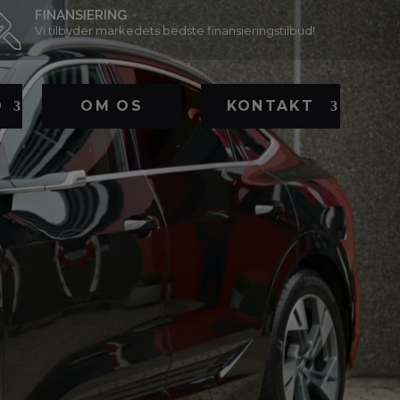
FINANSIERING
Vi tilbyder markedets bedste finansieringstilbud!
D
OM OS
KONTAKT