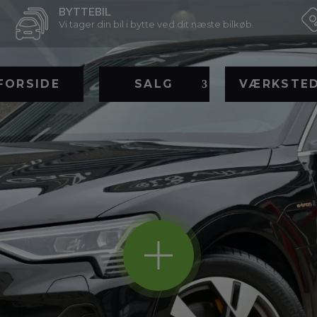
BYTTEBIL
Vi tager din bil i bytte ved dit næste bilkøb.
FORSIDE
SALG
VÆRKSTE