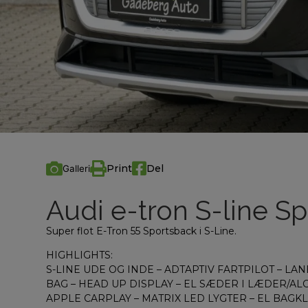
Print
Del
Galleri
Audi e-tron S-line S
Super flot E-Tron 55 Sportsback i S-Line.
HIGHLIGHTS:
S-LINE UDE OG INDE – ADTAPTIV FARTPILOT – LANE
BAG – HEAD UP DISPLAY – EL SÆDER I LÆDER/
APPLE CARPLAY – MATRIX LED LYGTER – EL BAGK