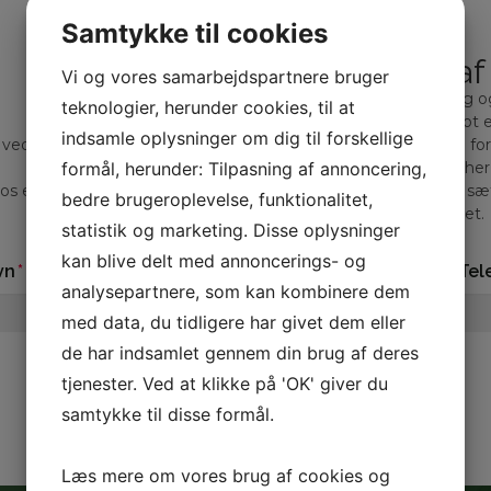
Samtykke til cookies
Bliv kontaktet a
Vi og vores samarbejdspartnere bruger
Hos Gadeberg Auto får du mere end 20 års erfaring 
teknologier, herunder cookies, til at
At handle med biler, er for os mere end blot et
indsamle oplysninger om dig til forskellige
 ved gennem mange års erfaring at der findes lige så mange fors
formål, herunder: Tilpasning af annoncering,
vigtigt for os at du får den bil der matche
 os er en bilhandel meget mere end blot kroner og øre. Og vi sæt
bedre brugeroplevelse, funktionalitet,
livskvalitet.
statistik og marketing. Disse oplysninger
kan blive delt med annoncerings- og
vn
Tel
analysepartnere, som kan kombinere dem
med data, du tidligere har givet dem eller
de har indsamlet gennem din brug af deres
tjenester. Ved at klikke på 'OK' giver du
samtykke til disse formål.
Læs mere om vores brug af cookies og