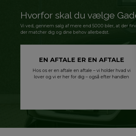
Hvorfor skal du vælge Ga
Vi ved, gennem salg af mere end 5000 biler, at der finde
der matcher dig og dine behov allerbedst.
EN AFTALE ER EN AFTALE
Hos os er en aftale en aftale – vi holder hvad vi
lover og vi er her for dig – også efter handlen