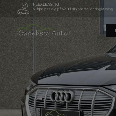
FLEXLEASING
Vi hjælper dig på vej til din næste leasingløsning.