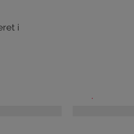
ret i
IVNING?
Telefon