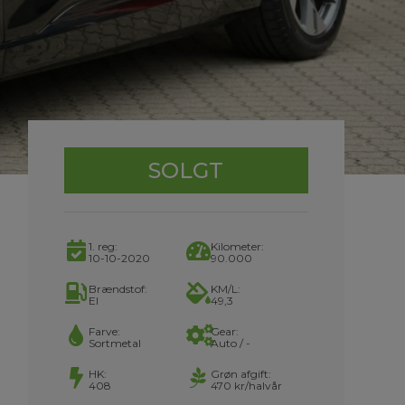
SOLGT
1. reg:
Kilometer:
10-10-2020
90.000
Brændstof:
KM/L:
El
49,3
Farve:
Gear:
Sortmetal
Auto / -
HK:
Grøn afgift:
408
470 kr/halvår