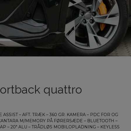
portback quattro
 ASSIST – AFT. TRÆK – 360 GR. KAMERA – PDC FOR OG
ALCANTARA M/MEMORY PÅ FØRERSÆDE – BLUETOOTH –
LAP – 20″ ALU – TRÅDLØS MOBILOPLADNING – KEYLESS