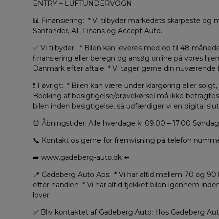
ENTRY – LUFTUNDERVOGN
📊 Finansiering: * Vi tilbyder markedets skarpeste o
Santander, AL Finans og Accept Auto.
✅ Vi tilbyder: * Bilen kan leveres med op til 48 månede
finansiering eller beregn og ansøg online på vores hj
Danmark efter aftale * Vi tager gerne din nuværende bi
❗ I øvrigt: * Bilen kan være under klargøring eller solgt
Booking af besigtigelse/prøvekørsel må ikke betragtes 
bilen inden besigtigelse, så udfærdiger vi en digital slu
⏰ Åbningstider: Alle hverdage kl 09.00 – 17.00 Søndage
📞 Kontakt os gerne for fremvisning på telefon numme
➡️ www.gadeberg-auto.dk ⬅️
📍 Gadeberg Auto Aps: * Vi har altid mellem 70 og 90 bil
efter handlen * Vi har altid tjekket bilen igennem inden
lover
✅ Bliv kontaktet af Gadeberg Auto: Hos Gadeberg Auto