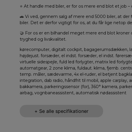
⭐ At handle med biler, er for os mere end blot et job – 
🚗 Vi ved, gennem salg af mere end 5000 biler, at der
biler. Det er derfor vigtigt for os, at du får lige netop
🤝 For os er en bilhandel meget mere end blot kroner og
tryghed og livskvalitet.
kørecomputer, digitalt cockpit, bagagerumsdækken, læd
højdejust. forsæder, el indst. forsæder, el indst. fører
virtuelle sidespejle, fuld led forlygter, matrix led forly
automatgear, 2 zone klima, fuldaut. klima, fjernb. central
temp. måler, sædevarme, 4x el-ruder, el betjent bagkla
integration, dab radio, håndfrit til mobil, apple carpla
bakkamera, parkeringssensor (for), 360° kamera, parkerin
airbag, vognbaneassistent, automatisk nødassistent
+ Se alle specifikationer