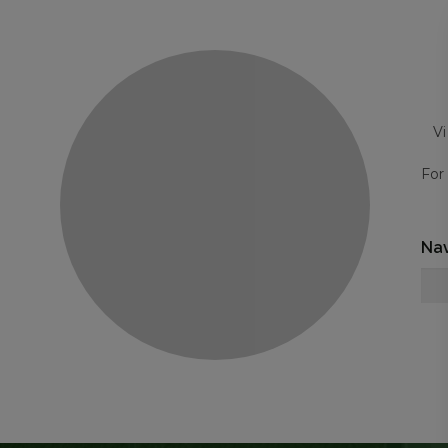
Vi
For
Na