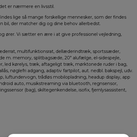
det er nærmere en livsstil.
 findes lige så mange forskellige mennesker, som der findes
 den bil, der matcher dig og dine behov allerbedst.
 ører. Vi sætter en ære i at give professionel vejledning,
errat, multifunktionsrat, dellæderindtræk, sportssæder,
sæde m. memory, splitbagsæde, 20″ alufælge, el-sidespejle,
gter, led kørelys, træk, aftageligt træk, mørktonede ruder i bag,
lås, nøglefri adgang, adaptiv fartpilot, aut. nedbl. bakspejl, udv.
p, luftundervogn, trådløs mobilopladning, headup display, app
y, android auto, musikstreaming via bluetooth, regnsensor,
gssensor (bag), skiltegenkendelse, isofix, fjernlysassistent,