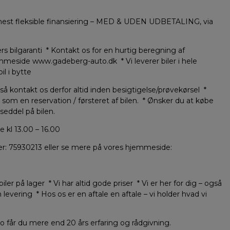
g mest fleksible finansiering – MED & UDEN UDBETALING, via
rs bilgaranti * Kontakt os for en hurtig beregning af
emmeside www.gadeberg-auto.dk * Vi leverer biler i hele
l i bytte
, så kontakt os derfor altid inden besigtigelse/prøvekørsel *
som en reservation / førsteret af bilen. * Ønsker du at købe
tseddel på bilen.
 kl 13.00 – 16.00
r: 75930213 eller se mere på vores hjemmeside:
er på lager * Vi har altid gode priser * Vi er her for dig – også
 levering * Hos os er en aftale en aftale – vi holder hvad vi
 får du mere end 20 års erfaring og rådgivning.