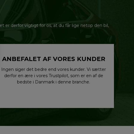
r derfor vigtigt for os, at du får lige netop den bil,
ANBEFALET AF VORES KUNDER
Ingen siger det bedre end vores kunder. Vi sætter
derfor en ære i vores Trustpilot, som er en af de
bedste i Danmark i denne branche.