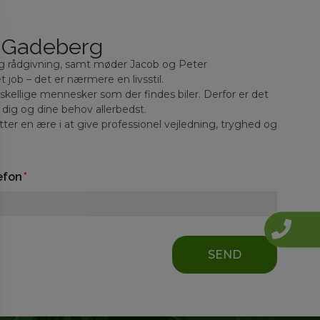
f Gadeberg
og rådgivning, samt møder Jacob og Peter
 job – det er nærmere en livsstil.
kellige mennesker som der findes biler. Derfor er det
r dig og dine behov allerbedst.
ter en ære i at give professionel vejledning, tryghed og
efon
SEND