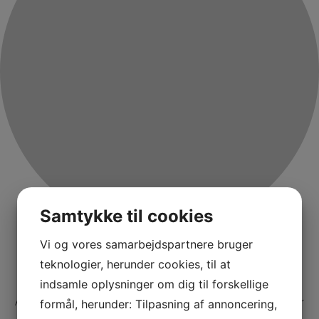
Samtykke til cookies
Vi og vores samarbejdspartnere bruger
Bliv kontaktet af Gadeberg
teknologier, herunder cookies, til at
Hos Gadeberg Auto får du mere end 20 års erfaring og
indsamle oplysninger om dig til forskellige
rådgivning, samt møder Jacob og Peter
At handle med biler, er for os mere end blot et job – det er
formål, herunder: Tilpasning af annoncering,
nærmere en livsstil.