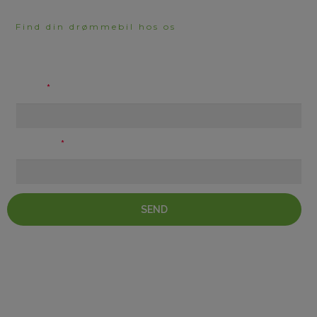
Find din drømmebil hos os
HAR DU BRUG FOR
RÅDGIVNING?
Navn
Telefon
SEND