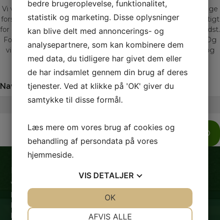
bedre brugeroplevelse, funktionalitet,
Vi ved gennem mange års erfaring at der findes lige så mange
statistik og marketing. Disse oplysninger
forskellige mennesker som der findes biler. Derfor er det vigtigt
for os at du får den bil der matcher dig og dine behov allerbedst.
kan blive delt med annoncerings- og
For os er en bilhandel meget mere end blot kroner og øre. Og
analysepartnere, som kan kombinere dem
vi sætter en ære i at give professionel vejledning, tryghed og
med data, du tidligere har givet dem eller
livskvalitet.
de har indsamlet gennem din brug af deres
tjenester. Ved at klikke på 'OK' giver du
Navn
Telefon
samtykke til disse formål.
Læs mere om vores brug af cookies og
SEND
behandling af persondata på vores
hjemmeside.
Hvorfor skal du vælge Gadeberg Auto?
VIS
DETALJER
Vi ved, gennem salg af mere end 5000 biler, at der findes
lige så mange forskellige mennesker, som der findes
JA
NEJ
OK
JA
NEJ
biler. Det er derfor vigtigt for os, at du får lige netop den
NØDVENDIGE
PRÆFERENCER
bil, der matcher dig og dine behov allerbedst.
AFVIS ALLE