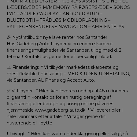
– MATRIX LED LYGTER – FJENLYS ASSIST – S-LINE – EL
LÆDERSÆDER M/MEMORY PÅ FØRERSÆDE – SONOS
LYD – APPLE CARPLAY – ANDROID AUTO –
BLUETOOTH – TRÅDLØS MOBILOPLADNING –
SKILTEGENKENDELSE NAVIGATION – AMBIENTELYS
🎉 Nytårstilbud: * nye lave renter hos Santander
Hos Gadeberg Auto tilbyder vi nu endnu skarpere
finansieringsmuligheder via Santander, til og med d. 2.
februar! Kontakt os gerne, for et personligt tilbud.
📊 Finansiering: * Vi tilbyder markedets skarpeste og
mest fleksible finansiering – MED & UDEN UDBETALING,
via Santander, AL Finans og Accept Auto.
✅ Vi tilbyder: * Bilen kan leveres med op til 48 måneders
bilgaranti * Kontakt os for en hurtig beregning af
finansiering eller beregn og ansøg online på vores
hjemmeside www.gadeberg-auto.dk * Vi leverer biler i
hele Danmark efter aftale * Vi tager gerne din
nuværende bil i bytte
❗ I øvrigt: * Bilen kan være under klargøring eller solgt, så