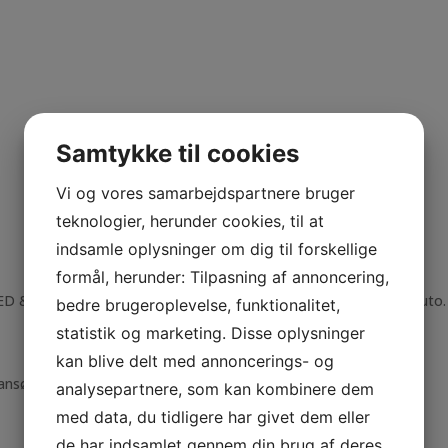
Samtykke til cookies
Vi og vores samarbejdspartnere bruger
teknologier, herunder cookies, til at
indsamle oplysninger om dig til forskellige
formål, herunder: Tilpasning af annoncering,
– MED & UDEN UDBETALING, via Santander, AL Finans og Accept Auto.
bedre brugeroplevelse, funktionalitet,
statistik og marketing. Disse oplysninger
kan blive delt med annoncerings- og
 og ansøg online på vores hjemmeside www.gadeberg-auto.dk
analysepartnere, som kan kombinere dem
med data, du tidligere har givet dem eller
de har indsamlet gennem din brug af deres