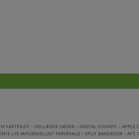
TIV FARTPILOT – DELLÆDER SÆDER – DIGITAL COOKPIT – APPLE 
NTE LYS M/FORSKELLIGT FARVEVALG – SPLIT BAGSÆDER – AFT.