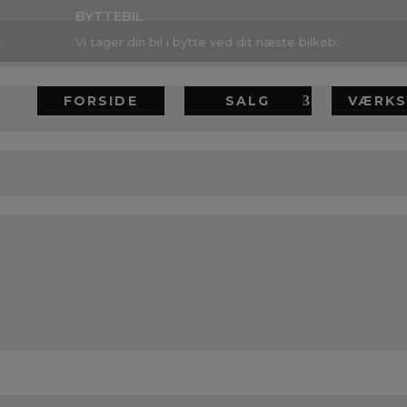
BYTTEBIL
.
Vi tager din bil i bytte ved dit næste bilkøb.
FORSIDE
SALG
VÆRKS