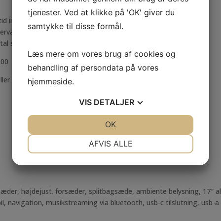
tjenester. Ved at klikke på 'OK' giver du
tid inden besigtigelse/prøvekørsel
samtykke til disse formål.
vation / førsteret af bilen.
al slutseddel på bilen.
Læs mere om vores brug af cookies og
.00
behandling af persondata på vores
ller se mere på vores hjemmeside:
hjemmeside.
VIS
DETALJER
JA
NEJ
OK
JA
NEJ
NØDVENDIGE
PRÆFERENCER
AFVIS ALLE
JA
NEJ
JA
NEJ
MARKETING
STATISTIK
der, højdejust. forsæder, splitbagsæde, ambiente belysning, 17″ alufæ
mobil, navigation, musikstreaming via bluetooth, usb-c tilslutning, usb-