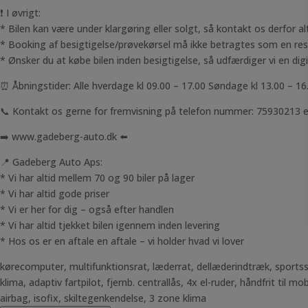
❗ I øvrigt:
* Bilen kan være under klargøring eller solgt, så kontakt os derfor al
* Booking af besigtigelse/prøvekørsel må ikke betragtes som en reser
* Ønsker du at købe bilen inden besigtigelse, så udfærdiger vi en digit
⏰ Åbningstider: Alle hverdage kl 09.00 – 17.00 Søndage kl 13.00 – 16
📞 Kontakt os gerne for fremvisning på telefon nummer: 75930213 e
➡️ www.gadeberg-auto.dk ⬅️
📍 Gadeberg Auto Aps:
* Vi har altid mellem 70 og 90 biler på lager
* Vi har altid gode priser
* Vi er her for dig – også efter handlen
* Vi har altid tjekket bilen igennem inden levering
* Hos os er en aftale en aftale – vi holder hvad vi lover
kørecomputer, multifunktionsrat, læderrat, dellæderindtræk, sportssæ
klima, adaptiv fartpilot, fjernb. centrallås, 4x el-ruder, håndfrit til 
airbag, isofix, skiltegenkendelse, 3 zone klima