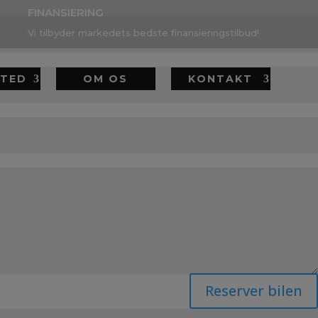
FINANSIERING
Vi tilbyder markedets bedste finansieringstilbud!
TED
OM OS
KONTAKT
Reserver bilen