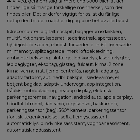
🚗 Vi ved, gennem salg af mere end 5000 biler, at der
findes lige så mange forskellige mennesker, som der
findes biler. Det er derfor vigtigt for os, at du får lige
netop den bil, der matcher dig og dine behov allerbedst.
kørecomputer, digitalt cockpit, bagagerumsdækken,
multifunktionsrat, læderrat, læderindtræk, sportssæder,
højdejust. forsæder, el indst. forsæder, el indst. førersæde
m. memory, splitbagsæde, mørk loftbeklædning,
ambiente belysning, alufælge, led kørelys, laser forlygter,
led baglygter, el-soltag, glastag, fuldaut. klima, 2 zone
klima, varme i rat, fjernb. centrallås, nøglefri adgang,
adaptiv fartpilot, aut. nedbl. bakspejl, sædevarme, el
betjent bagklap, adaptiv undervogn, app integration,
trådløs mobilopladning, headup display, elektrisk
parkeringsbremse, navigation, android auto, apple carplay,
håndfrit til mobil, dab radio, regnsensor, bakkamera,
parkeringssensor (bag), 360° kamera, parkeringssensor
(for), skiltegenkendelse, isofix, fjernlysassistent,
automatisk lys, blindvinkelsassistent, vognbaneassistent,
automatisk nødassistent