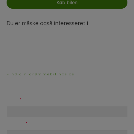
Køb bilen
Du er måske også interesseret i
Find din drømmebil hos os
HAR DU BRUG FOR
RÅDGIVNING?
Navn
Telefon