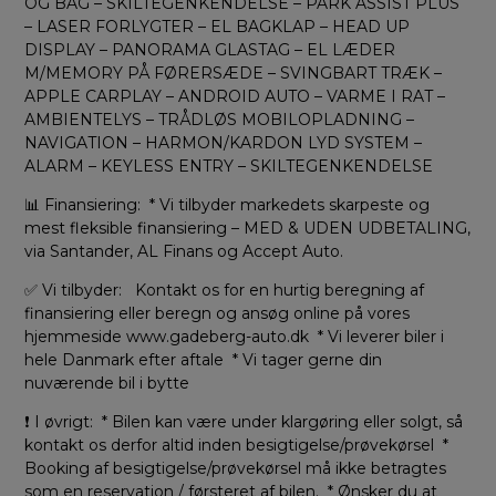
OG BAG – SKILTEGENKENDELSE – PARK ASSIST PLUS
– LASER FORLYGTER – EL BAGKLAP – HEAD UP
DISPLAY – PANORAMA GLASTAG – EL LÆDER
M/MEMORY PÅ FØRERSÆDE – SVINGBART TRÆK –
APPLE CARPLAY – ANDROID AUTO – VARME I RAT –
AMBIENTELYS – TRÅDLØS MOBILOPLADNING –
NAVIGATION – HARMON/KARDON LYD SYSTEM –
ALARM – KEYLESS ENTRY – SKILTEGENKENDELSE
📊 Finansiering: * Vi tilbyder markedets skarpeste og
mest fleksible finansiering – MED & UDEN UDBETALING,
via Santander, AL Finans og Accept Auto.
✅ Vi tilbyder: Kontakt os for en hurtig beregning af
finansiering eller beregn og ansøg online på vores
hjemmeside www.gadeberg-auto.dk * Vi leverer biler i
hele Danmark efter aftale * Vi tager gerne din
nuværende bil i bytte
❗ I øvrigt: * Bilen kan være under klargøring eller solgt, så
kontakt os derfor altid inden besigtigelse/prøvekørsel *
Booking af besigtigelse/prøvekørsel må ikke betragtes
som en reservation / førsteret af bilen. * Ønsker du at