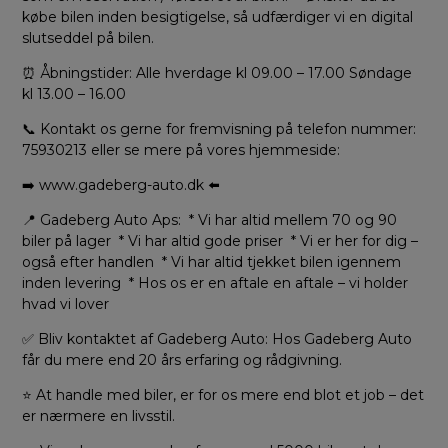
købe bilen inden besigtigelse, så udfærdiger vi en digital
slutseddel på bilen.
⏰ Åbningstider: Alle hverdage kl 09.00 – 17.00 Søndage
kl 13.00 – 16.00
📞 Kontakt os gerne for fremvisning på telefon nummer:
75930213 eller se mere på vores hjemmeside:
➡️ www.gadeberg-auto.dk ⬅️
📍 Gadeberg Auto Aps: * Vi har altid mellem 70 og 90
biler på lager * Vi har altid gode priser * Vi er her for dig –
også efter handlen * Vi har altid tjekket bilen igennem
inden levering * Hos os er en aftale en aftale – vi holder
hvad vi lover
✅ Bliv kontaktet af Gadeberg Auto: Hos Gadeberg Auto
får du mere end 20 års erfaring og rådgivning.
⭐ At handle med biler, er for os mere end blot et job – det
er nærmere en livsstil.