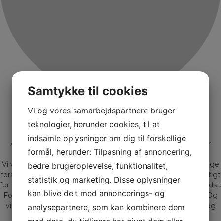
Samtykke til cookies
Vi og vores samarbejdspartnere bruger
Bliv kontaktet af Gadeberg
Hos Gadeberg Auto får du mere end 20 års erfaring og
teknologier, herunder cookies, til at
rådgivning, samt møder Jacob og Peter
indsamle oplysninger om dig til forskellige
At handle med biler, er for os mere end blot et job – det er
formål, herunder: Tilpasning af annoncering,
nærmere en livsstil.
Vi ved gennem mange års erfaring at der findes lige så mange
bedre brugeroplevelse, funktionalitet,
forskellige mennesker som der findes biler. Derfor er det vigtigt
statistik og marketing. Disse oplysninger
for os at du får den bil der matcher dig og dine behov allerbedst.
kan blive delt med annoncerings- og
For os er en bilhandel meget mere end blot kroner og øre. Og
vi sætter en ære i at give professionel vejledning, tryghed og
analysepartnere, som kan kombinere dem
livskvalitet.