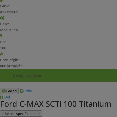
Farve:
Koksmetal
Gear:
Manuel / 6
HK:
100
Grøn afgift:
800 kr/halvår
Beregn byttepris
Print
Galleri
Del
Ford C-MAX SCTi 100 Titanium
+ Se alle specifikationer