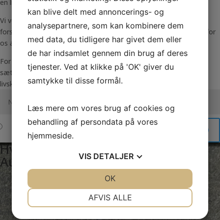
en livsstil.
kan blive delt med annoncerings- og
Vi ved gennem mange års erfaring at der findes lige så mange
analysepartnere, som kan kombinere dem
forskellige mennesker som der findes biler. Derfor er det vigtigt for
med data, du tidligere har givet dem eller
os at du får den bil der matcher dig og dine behov allerbedst.
de har indsamlet gennem din brug af deres
For os er en bilhandel meget mere end blot kroner og øre. Og vi
tjenester. Ved at klikke på 'OK' giver du
sætter en ære i at give professionel vejledning, tryghed og
samtykke til disse formål.
livskvalitet.
Læs mere om vores brug af cookies og
behandling af persondata på vores
SEND
hjemmeside.
Hvorfor skal du vælge Gadeberg
VIS
DETALJER
Auto?
JA
NEJ
OK
JA
NEJ
Vi ved, gennem salg af mere end 5000 biler, at der findes lige så
mange forskellige mennesker, som der findes biler. Det er derfor
NØDVENDIGE
PRÆFERENCER
AFVIS ALLE
vigtigt for os, at du får lige netop den bil, der matcher dig og dine
behov allerbedst.
JA
NEJ
JA
NEJ