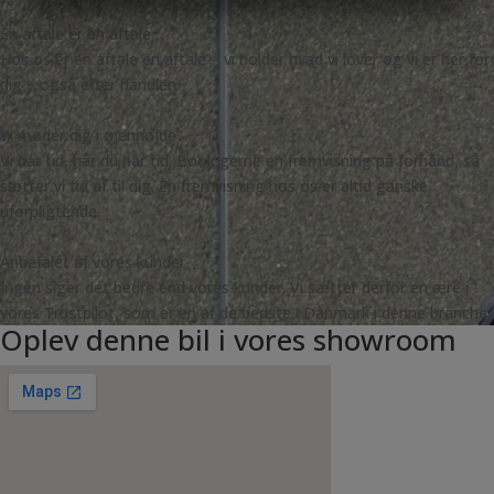
MARKETING
STATISTIK
En aftale er en aftale
Hos os er en aftale en aftale – vi holder hvad vi lover og vi er her for
dig – også efter handlen
Vi møder dig i øjenhøjde
Vi har tid, når du har tid. Book gerne en fremvisning på forhånd, så
sætter vi tid af til dig. En fremvisning hos os er altid ganske
uforpligtende.
Anbefalet af vores kunder
Ingen siger det bedre end vores kunder. Vi sætter derfor en ære i
vores Trustpilot, som er en af de bedste i Danmark i denne branche.
Oplev denne bil i vores showroom