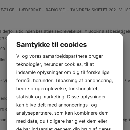
ÆLGE – LÆDERRAT – RADIO/CD – TANDREM SKIFTET 2021 V. 180
 os derfor altid inden besigtigelse/prøvekørsel * Booking af besigtig
n digital slutseddel på bilen.
Samtykke til cookies
.00
Vi og vores samarbejdspartnere bruger
ller se mere på vores hjemmeside:
teknologier, herunder cookies, til at
indsamle oplysninger om dig til forskellige
formål, herunder: Tilpasning af annoncering,
 Vi har altid gode priser * Vi er her for dig – også efter handlen * V
bedre brugeroplevelse, funktionalitet,
statistik og marketing. Disse oplysninger
nd 20 års erfaring og rådgivning.
kan blive delt med annoncerings- og
 en livsstil.
analysepartnere, som kan kombinere dem
mange forskellige mennesker, som der findes biler. Det er derfor vigti
med data, du tidligere har givet dem eller
de har indsamlet gennem din brug af deres