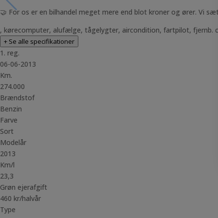
🤝 For os er en bilhandel meget mere end blot kroner og ører. Vi sætt
, kørecomputer, alufælge, tågelygter, aircondition, fartpilot, fjernb. c
+ Se alle specifikationer
1. reg.
06-06-2013
Km.
274.000
Brændstof
Benzin
Farve
Sort
Modelår
2013
Km/l
23,3
Grøn ejerafgift
460 kr/halvår
Type