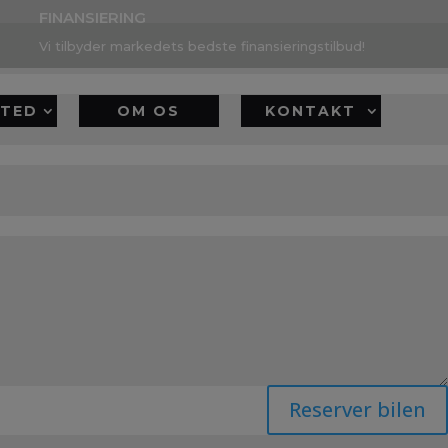
FINANSIERING
Vi tilbyder markedets bedste finansieringstilbud!
TED
OM OS
KONTAKT
Reserver bilen