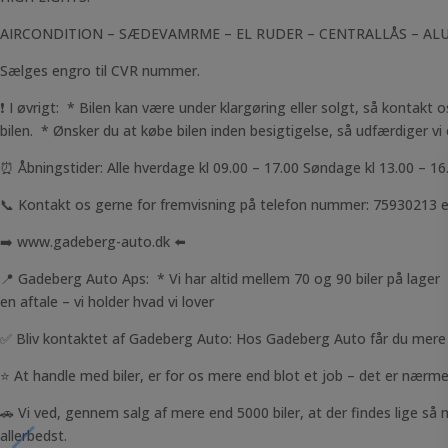
AIRCONDITION – SÆDEVAMRME – EL RUDER – CENTRALLÅS – ALUF
Sælges engro til CVR nummer.
❗ I øvrigt: * Bilen kan være under klargøring eller solgt, så kontakt
bilen. * Ønsker du at købe bilen inden besigtigelse, så udfærdiger vi e
⏰ Åbningstider: Alle hverdage kl 09.00 – 17.00 Søndage kl 13.00 – 16
📞 Kontakt os gerne for fremvisning på telefon nummer: 75930213 e
➡️ www.gadeberg-auto.dk ⬅️
📍 Gadeberg Auto Aps: * Vi har altid mellem 70 og 90 biler på lager *
en aftale – vi holder hvad vi lover
✅ Bliv kontaktet af Gadeberg Auto: Hos Gadeberg Auto får du mere e
⭐ At handle med biler, er for os mere end blot et job – det er nærmere
🚗 Vi ved, gennem salg af mere end 5000 biler, at der findes lige så 
allerbedst.