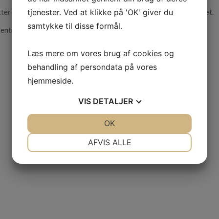
er en ære i at give professionel vejledning, tryghed og livskvalitet.
tjenester. Ved at klikke på 'OK' giver du
samtykke til disse formål.
entrallås, centrallås, airbag, el-ruder
Læs mere om vores brug af cookies og
behandling af persondata på vores
hjemmeside.
VIS
DETALJER
JA
NEJ
OK
JA
NEJ
NØDVENDIGE
PRÆFERENCER
AFVIS ALLE
JA
NEJ
JA
NEJ
MARKETING
STATISTIK