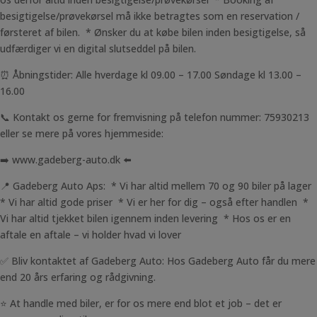
besigtigelse/prøvekørsel må ikke betragtes som en reservation /
førsteret af bilen. * Ønsker du at købe bilen inden besigtigelse, så
udfærdiger vi en digital slutseddel på bilen.
⏰ Åbningstider: Alle hverdage kl 09.00 – 17.00 Søndage kl 13.00 –
16.00
📞 Kontakt os gerne for fremvisning på telefon nummer: 75930213
eller se mere på vores hjemmeside:
➡️ www.gadeberg-auto.dk ⬅️
📍 Gadeberg Auto Aps: * Vi har altid mellem 70 og 90 biler på lager
* Vi har altid gode priser * Vi er her for dig – også efter handlen *
Vi har altid tjekket bilen igennem inden levering * Hos os er en
aftale en aftale – vi holder hvad vi lover
✅ Bliv kontaktet af Gadeberg Auto: Hos Gadeberg Auto får du mere
end 20 års erfaring og rådgivning.
⭐ At handle med biler, er for os mere end blot et job – det er