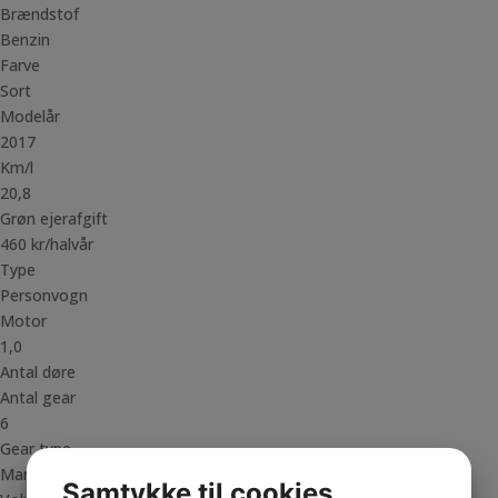
Brændstof
Benzin
Farve
Sort
Modelår
2017
Km/l
20,8
Grøn ejerafgift
460 kr/halvår
Type
Personvogn
Motor
1,0
Antal døre
Antal gear
6
Gear type
Manuel
Samtykke til cookies