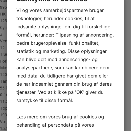
Volume
995
Vi og vores samarbejdspartnere bruger
HK
teknologier, herunder cookies, til at
125
indsamle oplysninger om dig til forskellige
Cylindre
3
formål, herunder: Tilpasning af annoncering,
Ventiler
bedre brugeroplevelse, funktionalitet,
12
statistik og marketing. Disse oplysninger
Trækhjul
kan blive delt med annoncerings- og
Forhjul
analysepartnere, som kan kombinere dem
Max. påhæng
1200 Kg.
med data, du tidligere har givet dem eller
Tank
de har indsamlet gennem din brug af deres
55 l
tjenester. Ved at klikke på 'OK' giver du
0-100 km/t.
samtykke til disse formål.
11,2
Topfart
193 km/t.
Læs mere om vores brug af cookies og
Vægt
behandling af persondata på vores
1.218 kg.