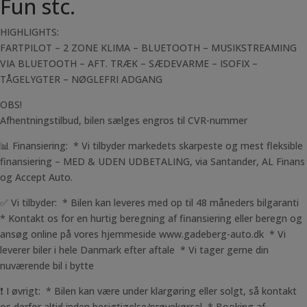
Fun stc.
HIGHLIGHTS:
FARTPILOT – 2 ZONE KLIMA – BLUETOOTH – MUSIKSTREAMING
VIA BLUETOOTH – AFT. TRÆK – SÆDEVARME – ISOFIX –
TÅGELYGTER – NØGLEFRI ADGANG
OBS!
Afhentningstilbud, bilen sælges engros til CVR-nummer
📊 Finansiering: * Vi tilbyder markedets skarpeste og mest fleksible
finansiering – MED & UDEN UDBETALING, via Santander, AL Finans
og Accept Auto.
✅ Vi tilbyder: * Bilen kan leveres med op til 48 måneders bilgaranti
* Kontakt os for en hurtig beregning af finansiering eller beregn og
ansøg online på vores hjemmeside www.gadeberg-auto.dk * Vi
leverer biler i hele Danmark efter aftale * Vi tager gerne din
nuværende bil i bytte
❗ I øvrigt: * Bilen kan være under klargøring eller solgt, så kontakt
os derfor altid inden besigtigelse/prøvekørsel * Booking af