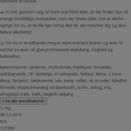
nærmere en livsstil.
🚗 Vi ved, gennem salg af mere end 5000 biler, at der findes lige så
mange forskellige mennesker, som der findes biler. Det er derfor
vigtigt for os, at du får lige netop den bil, der matcher dig og dine
behov allerbedst.
🤝 For os er en bilhandel meget mere end blot kroner og ører. Vi
sætter en ære i at give professionel vejledning, tryghed og
livskvalitet.
kørecomputer, læderrat, stofindtræk, højdejust. forsæder,
splitbagsæde, 18″ alufælge, el-sidespejle, fuldaut. klima, 2 zone
klima, fartpilot, sædevarme, udv. temp. måler, 4x el-ruder, håndfrit
til mobil, musikstreaming via bluetooth, isofix, airbag, esp,
aftageligt træk, træk, nøglefri adgang
+ Se alle specifikationer
1. reg.
28-12-2016
Km.
127.000