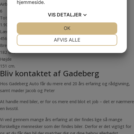
hjemmeside.
Airbags
6
VIS
DETALJER
Totalvægt
1.900 kg.
JA
NEJ
OK
JA
NEJ
Længde
NØDVENDIGE
PRÆFERENCER
456 cm.
AFVIS ALLE
Bredde
JA
NEJ
JA
NEJ
182 cm.
MARKETING
STATISTIK
Højde
151 cm.
Bliv kontaktet af Gadeberg
Hos Gadeberg Auto får du mere end 20 års erfaring og rådgivning,
samt møder Jacob og Peter
At handle med biler, er for os mere end blot et job – det er nærmere
en livsstil.
Vi ved gennem mange års erfaring at der findes lige så mange
forskellige mennesker som der findes biler. Derfor er det vigtigt for
os at du får den bil der matcher dig og dine behov allerbedst.