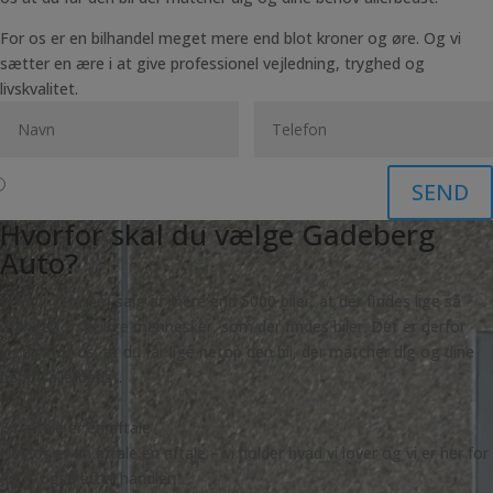
For os er en bilhandel meget mere end blot kroner og øre. Og vi
sætter en ære i at give professionel vejledning, tryghed og
livskvalitet.
SEND
Hvorfor skal du vælge Gadeberg
Auto?
Vi ved, gennem salg af mere end 5000 biler, at der findes lige så
mange forskellige mennesker, som der findes biler. Det er derfor
vigtigt for os, at du får lige netop den bil, der matcher dig og dine
behov allerbedst.
En aftale er en aftale
Hos os er en aftale en aftale – vi holder hvad vi lover og vi er her for
dig – også efter handlen