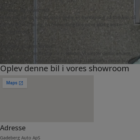
Vi møder dig i øjenhøjde
Vi har tid, når du har tid. Book gerne en fremvisning på forhånd, så
sætter vi tid af til dig. En fremvisning hos os er altid ganske
uforpligtende.
Anbefalet af vores kunder
Ingen siger det bedre end vores kunder. Vi sætter derfor en ære i
vores Trustpilot, som er en af de bedste i Danmark i denne branche.
Oplev denne bil i vores showroom
Adresse
Gadeberg Auto ApS