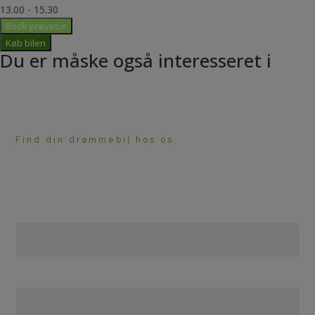
13.00 - 15.30
Book prøvetur
Køb bilen
Du er måske også interesseret i
Find din drømmebil hos os
HAR DU BRUG FOR
RÅDGIVNING?
Navn
Telefon