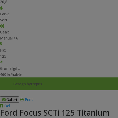
20,8
Farve:
Sort
Gear:
Manuel / 6
HK:
125
Grøn afgift:
460 kr/halvår
Beregn byttepris
Print
Galleri
Del
Ford Focus SCTi 125 Titanium