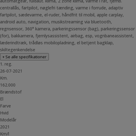
automatgear, fuldaut. klima, 2 zone klima, varme i rat, fjernb.
centrallås, fartpilot, nøglefri tænding, varme i forrude, adaptiv
fartpilot, sædevarme, el-ruder, håndfrit til mobil, apple carplay,
android auto, navigation, musikstreaming via bluetooth,
regnsensor, 360° kamera, parkeringssensor (bag), parkeringssensor
(for), bakkamera, fjernlysassistent, airbag, esp, vognbaneassistent,
læderindtræk, trådløs mobilopladning, el betjent bagklap,
skiltegenkendelse
+ Se alle specifikationer
1. reg.
26-07-2021
Km.
162.000
Brændstof
El
Farve
Hvid
Modelår
2021
Km/l