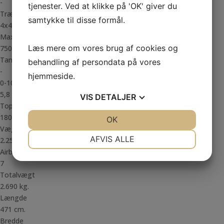
-
tjenester. Ved at klikke på 'OK' giver du
Trækhjul
samtykke til disse formål.
4x4
Max. påhæng
Læs mere om vores brug af cookies og
750 Kg.
Tank
behandling af persondata på vores
-
hjemmeside.
0-100 km/t.
5,8
VIS
DETALJER
Topfart
180 km/t.
JA
NEJ
OK
JA
NEJ
Vægt
NØDVENDIGE
PRÆFERENCER
AFVIS ALLE
2.257 kg.
Airbags
JA
NEJ
JA
NEJ
7
MARKETING
STATISTIK
Totalvægt
2.690 kg.
Længde
471 cm.
Bredde