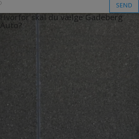
SEND
Hvorfor skal du vælge Gadeberg
Auto?
Vi ved, gennem salg af mere end 5000 biler, at der findes lige så
mange forskellige mennesker, som der findes biler. Det er derfor
vigtigt for os, at du får lige netop den bil, der matcher dig og dine
behov allerbedst.
En aftale er en aftale
Hos os er en aftale en aftale – vi holder hvad vi lover og vi er her for
dig – også efter handlen
Vi møder dig i øjenhøjde
Vi har tid, når du har tid. Book gerne en fremvisning på forhånd, så
sætter vi tid af til dig. En fremvisning hos os er altid ganske
uforpligtende.
Anbefalet af vores kunder