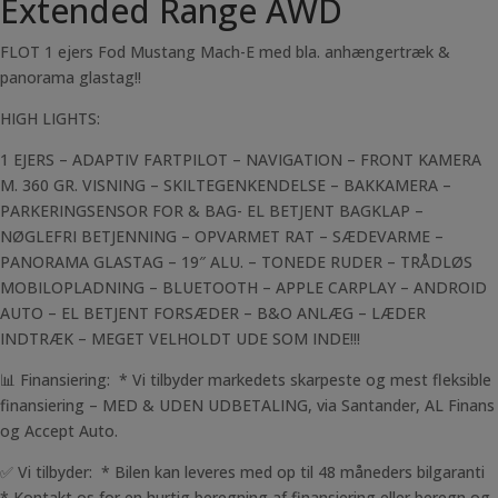
Extended Range AWD
FLOT 1 ejers Fod Mustang Mach-E med bla. anhængertræk &
panorama glastag!!
HIGH LIGHTS:
1 EJERS – ADAPTIV FARTPILOT – NAVIGATION – FRONT KAMERA
M. 360 GR. VISNING – SKILTEGENKENDELSE – BAKKAMERA –
PARKERINGSENSOR FOR & BAG- EL BETJENT BAGKLAP –
NØGLEFRI BETJENNING – OPVARMET RAT – SÆDEVARME –
PANORAMA GLASTAG – 19″ ALU. – TONEDE RUDER – TRÅDLØS
MOBILOPLADNING – BLUETOOTH – APPLE CARPLAY – ANDROID
AUTO – EL BETJENT FORSÆDER – B&O ANLÆG – LÆDER
INDTRÆK – MEGET VELHOLDT UDE SOM INDE!!!
📊 Finansiering: * Vi tilbyder markedets skarpeste og mest fleksible
finansiering – MED & UDEN UDBETALING, via Santander, AL Finans
og Accept Auto.
✅ Vi tilbyder: * Bilen kan leveres med op til 48 måneders bilgaranti
* Kontakt os for en hurtig beregning af finansiering eller beregn og