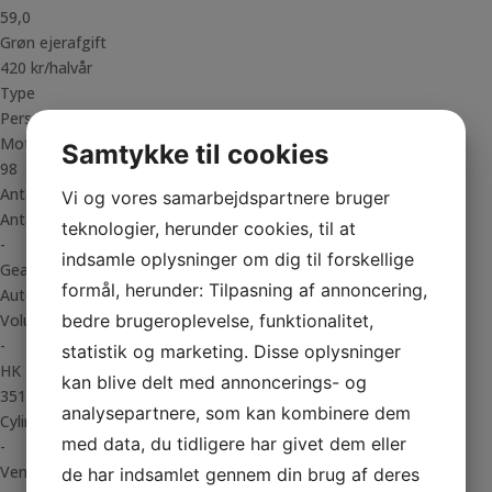
59,0
Grøn ejerafgift
420 kr/halvår
Type
Personvogn
Motor
Samtykke til cookies
98
Antal døre
Vi og vores samarbejdspartnere bruger
Antal gear
teknologier, herunder cookies, til at
-
indsamle oplysninger om dig til forskellige
Gear type
formål, herunder: Tilpasning af annoncering,
Auto
bedre brugeroplevelse, funktionalitet,
Volume
-
statistik og marketing. Disse oplysninger
HK
kan blive delt med annoncerings- og
351
analysepartnere, som kan kombinere dem
Cylindre
med data, du tidligere har givet dem eller
-
Ventiler
de har indsamlet gennem din brug af deres