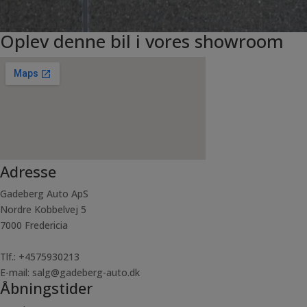
Ingen siger det bedre end vores kunder. Vi sætter derfor en ære i
vores Trustpilot, som er en af de bedste i Danmark i denne branche.
Oplev denne bil i vores showroom
Adresse
Gadeberg Auto ApS
Nordre Kobbelvej 5
7000 Fredericia
Tlf.: +4575930213
E-mail: salg@gadeberg-auto.dk
Åbningstider