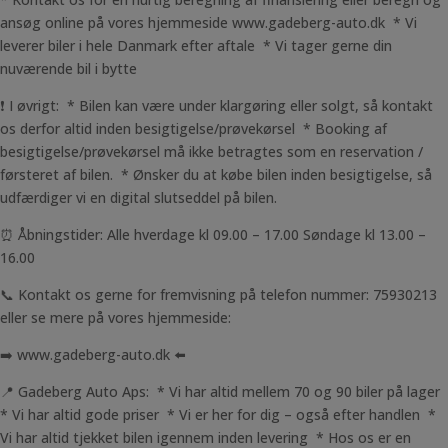
ansøg online på vores hjemmeside www.gadeberg-auto.dk * Vi
leverer biler i hele Danmark efter aftale * Vi tager gerne din
nuværende bil i bytte
❗ I øvrigt: * Bilen kan være under klargøring eller solgt, så kontakt
os derfor altid inden besigtigelse/prøvekørsel * Booking af
besigtigelse/prøvekørsel må ikke betragtes som en reservation /
førsteret af bilen. * Ønsker du at købe bilen inden besigtigelse, så
udfærdiger vi en digital slutseddel på bilen.
⏰ Åbningstider: Alle hverdage kl 09.00 – 17.00 Søndage kl 13.00 –
16.00
📞 Kontakt os gerne for fremvisning på telefon nummer: 75930213
eller se mere på vores hjemmeside:
➡️ www.gadeberg-auto.dk ⬅️
📍 Gadeberg Auto Aps: * Vi har altid mellem 70 og 90 biler på lager
* Vi har altid gode priser * Vi er her for dig – også efter handlen *
Vi har altid tjekket bilen igennem inden levering * Hos os er en