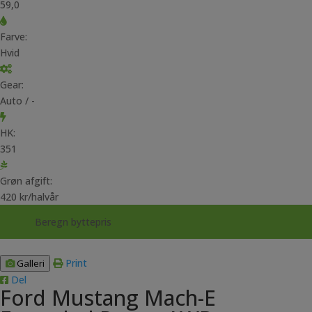
59,0
Farve:
Hvid
Gear:
Auto / -
HK:
351
Grøn afgift:
420 kr/halvår
Beregn byttepris
Print
Galleri
Del
Ford Mustang Mach-E