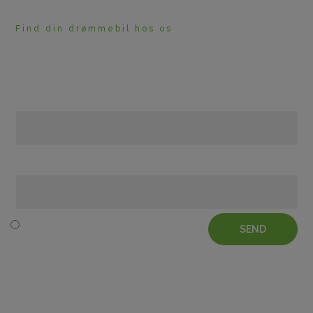
Find din drømmebil hos os
HAR DU BRUG FOR
RÅDGIVNING?
Navn
Telefon
SEND