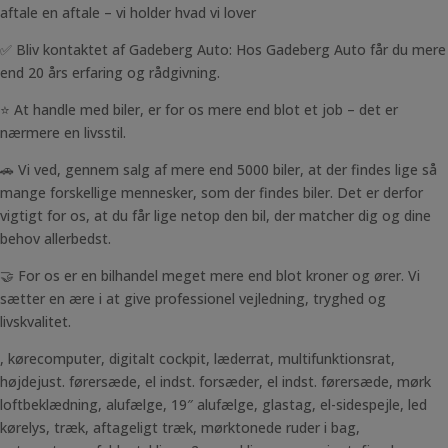
aftale en aftale – vi holder hvad vi lover
✅ Bliv kontaktet af Gadeberg Auto: Hos Gadeberg Auto får du mere
end 20 års erfaring og rådgivning.
⭐ At handle med biler, er for os mere end blot et job – det er
nærmere en livsstil.
🚗 Vi ved, gennem salg af mere end 5000 biler, at der findes lige så
mange forskellige mennesker, som der findes biler. Det er derfor
vigtigt for os, at du får lige netop den bil, der matcher dig og dine
behov allerbedst.
🤝 For os er en bilhandel meget mere end blot kroner og ører. Vi
sætter en ære i at give professionel vejledning, tryghed og
livskvalitet.
, kørecomputer, digitalt cockpit, læderrat, multifunktionsrat,
højdejust. førersæde, el indst. forsæder, el indst. førersæde, mørk
loftbeklædning, alufælge, 19″ alufælge, glastag, el-sidespejle, led
kørelys, træk, aftageligt træk, mørktonede ruder i bag,