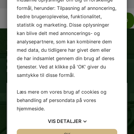
formål, herunder: Tilpasning af annoncering,
bedre brugeroplevelse, funktionalitet,
SEND
statistik og marketing. Disse oplysninger
kan blive delt med annoncerings- og
analysepartnere, som kan kombinere dem
Hvorfor skal du vælge Gadeberg Auto?
med data, du tidligere har givet dem eller
Vi ved, gennem salg af mere end 5000 biler, at der findes
de har indsamlet gennem din brug af deres
lige så mange forskellige mennesker, som der findes
biler. Det er derfor vigtigt for os, at du får lige netop den
tjenester. Ved at klikke på 'OK' giver du
bil, der matcher dig og dine behov allerbedst.
samtykke til disse formål.
Læs mere om vores brug af cookies og
EN AFTALE ER EN AFTALE
behandling af persondata på vores
hjemmeside.
Hos os er en aftale en aftale – vi holder hvad vi
lover og vi er her for dig – også efter handlen
VIS
DETALJER