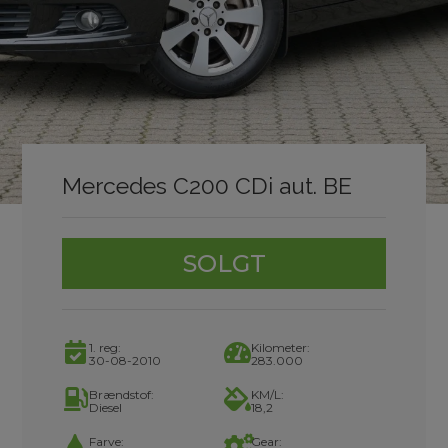
Mercedes C200 CDi aut. BE
SOLGT
1. reg:
Kilometer:
30-08-2010
283.000
Brændstof:
KM/L:
Diesel
18,2
Farve:
Gear: