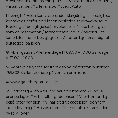
mest fleksible finansiering – MED & UDEN UDBETALING,
via Santander, AL Finans og Accept Auto.
❗ I øvrigt: * Bilen kan være under klargøring eller solgt, så
kontakt os derfor altid inden besigtigelse/prøvekørsel *
Booking af besigtigelse/prøvekørsel må ikke betragtes
som en reservation / førsteret af bilen. * Ønsker du at
købe bilen inden besigtigelse, så udfærdiger vi en digital
slutseddel på bilen.
⏰ Åbningstider: Alle hverdage kl 09.00 – 17.00 Søndage
kl 13.00 – 16.00
📞 Kontakt os gerne for fremvisning på telefon nummer:
75930213 eller se mere på vores hjemmeside:
➡️ www.gadeberg-auto.dk ⬅️
📍 Gadeberg Auto Aps: * Vi har altid mellem 70 og 90
biler på lager * Vi har altid gode priser * Vi er her for dig –
også efter handlen * Vi har altid tjekket bilen igennem
inden levering * Hos os er en aftale en aftale – vi holder
hvad vi lover