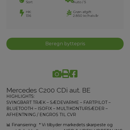
Sort
Auto / 5
HK:
Grøn afgift:
136
2.850 kr/halvår
Beregn byttepris
Mercedes C200 CDi aut. BE
HIGHLIGHTS:
SVINGBART TRÆK – SÆDEVARME – FARTPILOT –
BLUETOOTH – ISOFIX – MULTIKONTURSÆDER –
AFHENTNING / ENGROS TIL CVR
📊 Finansiering: * Vi tilbyder markedets skarpeste og