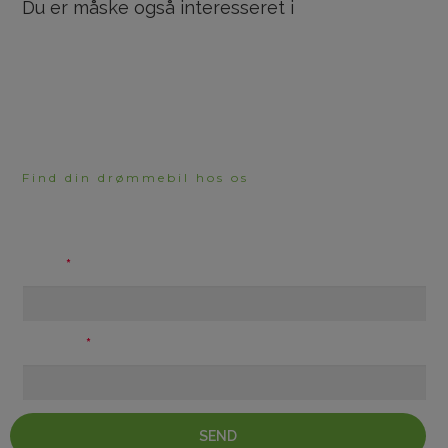
Du er måske også interesseret i
Find din drømmebil hos os
HAR DU BRUG FOR
RÅDGIVNING?
Navn
Telefon
SEND