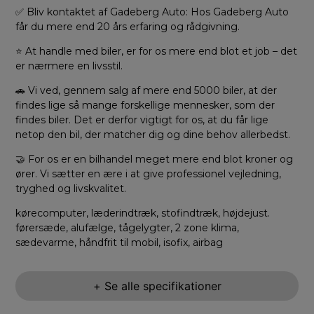
✅ Bliv kontaktet af Gadeberg Auto: Hos Gadeberg Auto
får du mere end 20 års erfaring og rådgivning.
⭐ At handle med biler, er for os mere end blot et job – det
er nærmere en livsstil.
🚗 Vi ved, gennem salg af mere end 5000 biler, at der
findes lige så mange forskellige mennesker, som der
findes biler. Det er derfor vigtigt for os, at du får lige
netop den bil, der matcher dig og dine behov allerbedst.
🤝 For os er en bilhandel meget mere end blot kroner og
ører. Vi sætter en ære i at give professionel vejledning,
tryghed og livskvalitet.
kørecomputer, læderindtræk, stofindtræk, højdejust.
førersæde, alufælge, tågelygter, 2 zone klima,
sædevarme, håndfrit til mobil, isofix, airbag
+ Se alle specifikationer