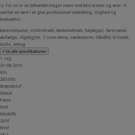
🤝 For os er en bilhandel meget mere end blot kroner og ører. Vi
sætter en ære i at give professionel vejledning, tryghed og
livskvalitet.
kørecomputer, stofindtræk, læderindtræk, højdejust. førersæde,
alufælge, tågelygter, 2 zone klima, sædevarme, håndfrit til mobil,
isofix, airbag
+ Se alle specifikationer
1. reg.
30-08-2010
Km.
283.000
Brændstof
Diesel
Farve
Sort
Modelår
2010
Km/l
18,2