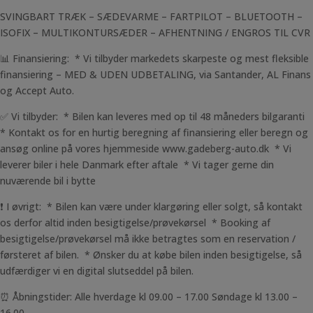
SVINGBART TRÆK – SÆDEVARME – FARTPILOT – BLUETOOTH –
ISOFIX – MULTIKONTURSÆDER – AFHENTNING / ENGROS TIL CVR
📊 Finansiering: * Vi tilbyder markedets skarpeste og mest fleksible
finansiering – MED & UDEN UDBETALING, via Santander, AL Finans
og Accept Auto.
✅ Vi tilbyder: * Bilen kan leveres med op til 48 måneders bilgaranti
* Kontakt os for en hurtig beregning af finansiering eller beregn og
ansøg online på vores hjemmeside www.gadeberg-auto.dk * Vi
leverer biler i hele Danmark efter aftale * Vi tager gerne din
nuværende bil i bytte
❗ I øvrigt: * Bilen kan være under klargøring eller solgt, så kontakt
os derfor altid inden besigtigelse/prøvekørsel * Booking af
besigtigelse/prøvekørsel må ikke betragtes som en reservation /
førsteret af bilen. * Ønsker du at købe bilen inden besigtigelse, så
udfærdiger vi en digital slutseddel på bilen.
⏰ Åbningstider: Alle hverdage kl 09.00 – 17.00 Søndage kl 13.00 –
16.00