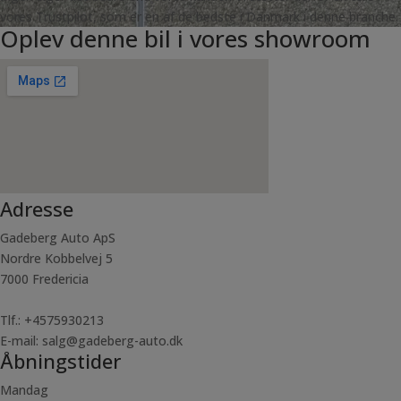
vores Trustpilot, som er en af de bedste i Danmark i denne branche.
Oplev denne bil i vores showroom
Adresse
Gadeberg Auto ApS
Nordre Kobbelvej 5
7000 Fredericia
Tlf.: +4575930213
E-mail: salg@gadeberg-auto.dk
Åbningstider
Mandag