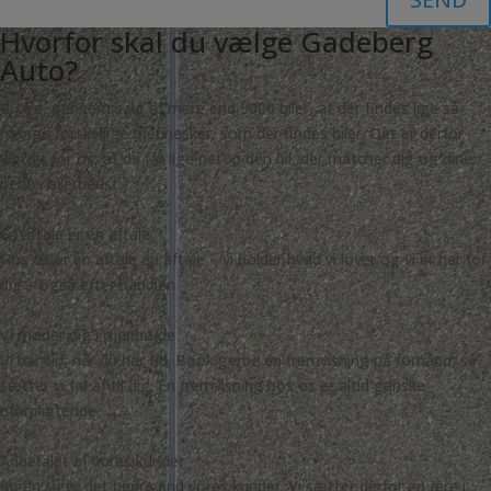
Hvorfor skal du vælge Gadeberg
Auto?
Vi ved, gennem salg af mere end 5000 biler, at der findes lige så
mange forskellige mennesker, som der findes biler. Det er derfor
vigtigt for os, at du får lige netop den bil, der matcher dig og dine
behov allerbedst.
En aftale er en aftale
Hos os er en aftale en aftale – vi holder hvad vi lover og vi er her for
dig – også efter handlen
Vi møder dig i øjenhøjde
Vi har tid, når du har tid. Book gerne en fremvisning på forhånd, så
sætter vi tid af til dig. En fremvisning hos os er altid ganske
uforpligtende.
Anbefalet af vores kunder
Ingen siger det bedre end vores kunder. Vi sætter derfor en ære i