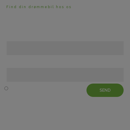
Find din drømmebil hos os
HAR DU BRUG FOR
RÅDGIVNING?
Navn
Telefon
SEND