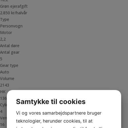
Grøn ejerafgift
2.850 kr/halvår
Type
Personvogn
Motor
2,2
Antal døre
Antal gear
5
Gear type
Auto
Volume
2143
HK
136
Samtykke til cookies
Cylindre
4
Vi og vores samarbejdspartnere bruger
Ventiler
teknologier, herunder cookies, til at
16