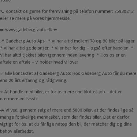
📞 Kontakt os gerne for fremvisning på telefon nummer: 75930213
eller se mere på vores hjemmeside:
➡️ www.gadeberg-auto.dk ⬅️
📍 Gadeberg Auto Aps: * Vi har altid mellem 70 og 90 biler på lager
* Vi har altid gode priser * Vi er her for dig – også efter handlen *
Vi har altid tjekket bilen igennem inden levering * Hos os er en
aftale en aftale – vi holder hvad vi lover
✅ Bliv kontaktet af Gadeberg Auto: Hos Gadeberg Auto får du mere
end 20 års erfaring og rådgivning.
⭐ At handle med biler, er for os mere end blot et job – det er
nærmere en livsstil.
🚗 Vi ved, gennem salg af mere end 5000 biler, at der findes lige så
mange forskellige mennesker, som der findes biler. Det er derfor
vigtigt for os, at du får lige netop den bil, der matcher dig og dine
behov allerbedst.