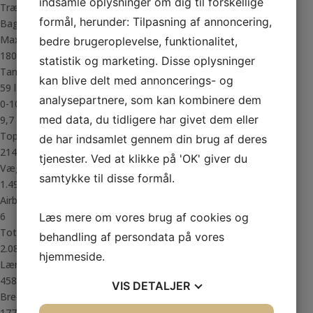
indsamle oplysninger om dig til forskellige
Trækhjul
formål, herunder: Tilpasning af annoncering,
Baghjul
Max. påhæng
bedre brugeroplevelse, funktionalitet,
1800 Kg.
statistik og marketing. Disse oplysninger
Tank
kan blive delt med annoncerings- og
59 l
analysepartnere, som kan kombinere dem
0-100 km/t.
med data, du tidligere har givet dem eller
9,7
Topfart
de har indsamlet gennem din brug af deres
214 km/t.
tjenester. Ved at klikke på 'OK' giver du
Vægt
samtykke til disse formål.
1.490 kg.
Airbags
6
Læs mere om vores brug af cookies og
Totalvægt
behandling af persondata på vores
2.080 kg.
hjemmeside.
Længde
458 cm.
VIS
DETALJER
Bredde
177 cm.