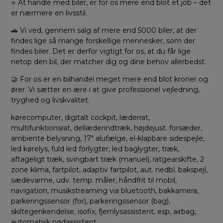
⭐ At handle med biler, er for os mere end blot et job – det
er nærmere en livsstil.
🚗 Vi ved, gennem salg af mere end 5000 biler, at der
findes lige så mange forskellige mennesker, som der
findes biler. Det er derfor vigtigt for os, at du får lige
netop den bil, der matcher dig og dine behov allerbedst.
🤝 For os er en bilhandel meget mere end blot kroner og
ører. Vi sætter en ære i at give professionel vejledning,
tryghed og livskvalitet.
kørecomputer, digitalt cockpit, læderrat,
multifunktionsrat, dellæderindtræk, højdejust. forsæder,
ambiente belysning, 17″ alufælge, el-klapbare sidespejle,
led kørelys, fuld led forlygter, led baglygter, træk,
aftageligt træk, svingbart træk (manuel), ratgearskifte, 2
zone klima, fartpilot, adaptiv fartpilot, aut. nedbl. bakspejl,
sædevarme, udv. temp. måler, håndfrit til mobil,
navigation, musikstreaming via bluetooth, bakkamera,
parkeringssensor (for), parkeringssensor (bag),
skiltegenkendelse, isofix, fjernlysassistent, esp, airbag,
automatisk nødassistent