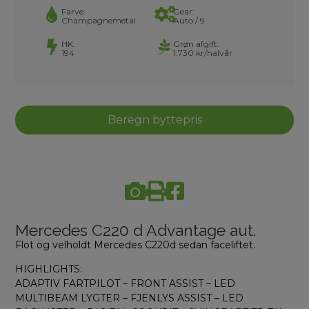
Farve:
Gear:
Champagnemetal
Auto / 9
HK:
Grøn afgift:
194
1.730 kr/halvår
Beregn byttepris
Mercedes C220 d Advantage aut.
Flot og velholdt Mercedes C220d sedan faceliftet.
HIGHLIGHTS:
ADAPTIV FARTPILOT – FRONT ASSIST – LED
MULTIBEAM LYGTER – FJENLYS ASSIST – LED