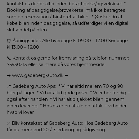
kontakt os derfor altid inden besigtigelse/prøvekørsel *
Booking af besigtigelse/prøvekørsel må ikke betragtes
som en reservation / førsteret af bilen. * Ønsker du at
købe bilen inden besigtigelse, så udfærdiger vi en digital
slutseddel på bilen.
⏰ Åbningstider: Alle hverdage kl 09.00 – 17.00 Søndage
kl 13.00 – 16.00
📞 Kontakt os gerne for fremvisning på telefon nummer:
75930213 eller se mere på vores hjemmeside:
➡️ www.gadeberg-auto.dk ⬅️
📍 Gadeberg Auto Aps: * Vi har altid mellem 70 og 90
biler på lager * Vi har altid gode priser * Vi er her for dig –
også efter handlen * Vi har altid tjekket bilen igennem
inden levering * Hos os er en aftale en aftale – vi holder
hvad vi lover
✅ Bliv kontaktet af Gadeberg Auto: Hos Gadeberg Auto
får du mere end 20 års erfaring og rådgivning.