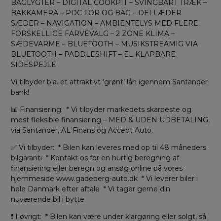
BAGLYGTER – DIGITAL COOKPIT – SVINGBART TRÆK –
BAKKAMERA – PDC FOR OG BAG – DELLÆDER
SÆDER – NAVIGATION – AMBIENTELYS MED FLERE
FORSKELLIGE FARVEVALG – 2 ZONE KLIMA –
SÆDEVARME – BLUETOOTH – MUSIKSTREAMIG VIA
BLUETOOTH – PADDLESHIFT – EL KLAPBARE
SIDESPEJLE
Vi tilbyder bla. et attraktivt ‘grønt’ lån igennem Santander
bank!
📊 Finansiering: * Vi tilbyder markedets skarpeste og
mest fleksible finansiering – MED & UDEN UDBETALING,
via Santander, AL Finans og Accept Auto.
✅ Vi tilbyder: * Bilen kan leveres med op til 48 måneders
bilgaranti * Kontakt os for en hurtig beregning af
finansiering eller beregn og ansøg online på vores
hjemmeside www.gadeberg-auto.dk * Vi leverer biler i
hele Danmark efter aftale * Vi tager gerne din
nuværende bil i bytte
❗ I øvrigt: * Bilen kan være under klargøring eller solgt, så