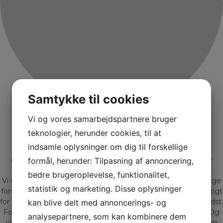
Samtykke til cookies
Vi og vores samarbejdspartnere bruger
Bliv kontaktet af Gadeberg
teknologier, herunder cookies, til at
Hos Gadeberg Auto får du mere end 20 års erfaring og
indsamle oplysninger om dig til forskellige
rådgivning, samt møder Jacob og Peter
At handle med biler, er for os mere end blot et job – det er
formål, herunder: Tilpasning af annoncering,
nærmere en livsstil.
bedre brugeroplevelse, funktionalitet,
Vi ved gennem mange års erfaring at der findes lige så mange
statistik og marketing. Disse oplysninger
forskellige mennesker som der findes biler. Derfor er det vigtigt
for os at du får den bil der matcher dig og dine behov allerbedst.
kan blive delt med annoncerings- og
For os er en bilhandel meget mere end blot kroner og øre. Og
analysepartnere, som kan kombinere dem
vi sætter en ære i at give professionel vejledning, tryghed og