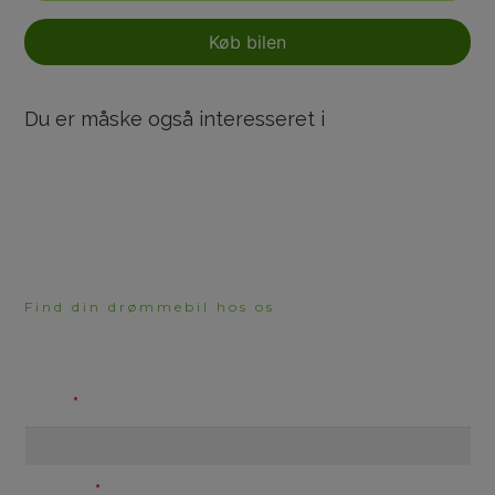
Køb bilen
Du er måske også interesseret i
Find din drømmebil hos os
HAR DU BRUG FOR
RÅDGIVNING?
Navn
Telefon