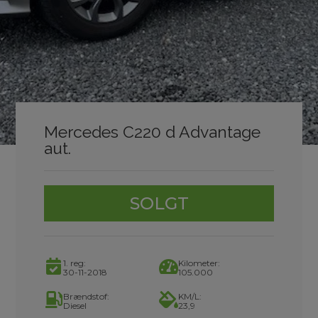
Mercedes C220 d Advantage
aut.
SOLGT
1. reg:
Kilometer:
30-11-2018
105.000
Brændstof:
KM/L:
Diesel
23,9