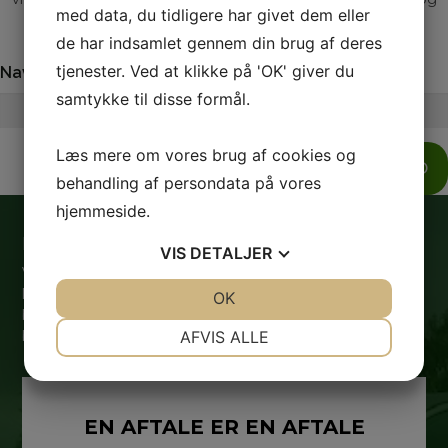
med data, du tidligere har givet dem eller
livskvalitet.
de har indsamlet gennem din brug af deres
tjenester. Ved at klikke på 'OK' giver du
Navn
Telefon
samtykke til disse formål.
Læs mere om vores brug af cookies og
SEND
behandling af persondata på vores
hjemmeside.
Hvorfor skal du vælge Gadeberg Auto?
VIS
DETALJER
Vi ved, gennem salg af mere end 5000 biler, at der findes
lige så mange forskellige mennesker, som der findes
JA
NEJ
OK
JA
NEJ
biler. Det er derfor vigtigt for os, at du får lige netop den
NØDVENDIGE
PRÆFERENCER
AFVIS ALLE
bil, der matcher dig og dine behov allerbedst.
JA
NEJ
JA
NEJ
MARKETING
STATISTIK
EN AFTALE ER EN AFTALE