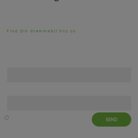
Find din drømmebil hos os
HAR DU BRUG FOR
RÅDGIVNING?
Navn
Telefon
SEND