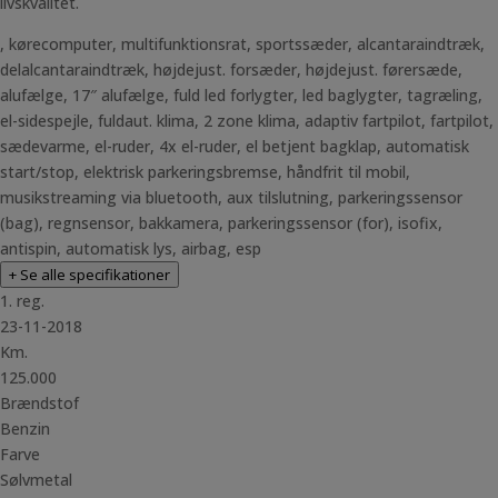
livskvalitet.
, kørecomputer, multifunktionsrat, sportssæder, alcantaraindtræk,
delalcantaraindtræk, højdejust. forsæder, højdejust. førersæde,
alufælge, 17″ alufælge, fuld led forlygter, led baglygter, tagræling,
el-sidespejle, fuldaut. klima, 2 zone klima, adaptiv fartpilot, fartpilot,
sædevarme, el-ruder, 4x el-ruder, el betjent bagklap, automatisk
start/stop, elektrisk parkeringsbremse, håndfrit til mobil,
musikstreaming via bluetooth, aux tilslutning, parkeringssensor
(bag), regnsensor, bakkamera, parkeringssensor (for), isofix,
antispin, automatisk lys, airbag, esp
+ Se alle specifikationer
1. reg.
23-11-2018
Km.
125.000
Brændstof
Benzin
Farve
Sølvmetal