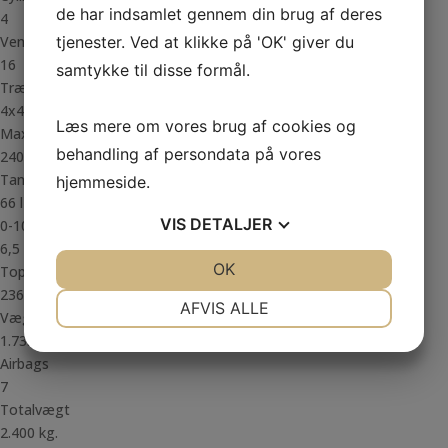
de har indsamlet gennem din brug af deres
4
tjenester. Ved at klikke på 'OK' giver du
Ventiler
16
samtykke til disse formål.
Trækhjul
4x4
Læs mere om vores brug af cookies og
Max. påhæng
behandling af persondata på vores
2400 Kg.
Tank
hjemmeside.
66 l
VIS
DETALJER
0-100 km/t.
6,5
JA
NEJ
OK
JA
NEJ
Topfart
236 km/t.
NØDVENDIGE
PRÆFERENCER
AFVIS ALLE
Vægt
JA
NEJ
JA
NEJ
1.735 kg.
Airbags
MARKETING
STATISTIK
7
Totalvægt
2.400 kg.