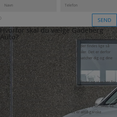
SEND
Hvorfor skal du vælge Gadeberg
Auto?
Vi ved, gennem salg af mere end 5000 biler, at der findes lige så
mange forskellige mennesker, som der findes biler. Det er derfor
vigtigt for os, at du får lige netop den bil, der matcher dig og dine
behov allerbedst.
En aftale er en aftale
Hos os er en aftale en aftale – vi holder hvad vi lover og vi er her for
dig – også efter handlen
Vi møder dig i øjenhøjde
Vi har tid, når du har tid. Book gerne en fremvisning på forhånd, så
sætter vi tid af til dig. En fremvisning hos os er altid ganske