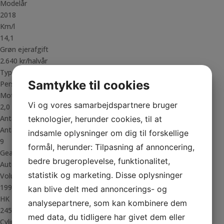
Modelår
2018
Km/l
14,1
Grøn ejerafgift
2.640 kr/halvår
Type
Samtykke til cookies
Personvogn
Motor
Vi og vores samarbejdspartnere bruger
2,0
Antal døre
teknologier, herunder cookies, til at
Antal gear
indsamle oplysninger om dig til forskellige
9
formål, herunder: Tilpasning af annoncering,
Gear type
bedre brugeroplevelse, funktionalitet,
Auto
statistik og marketing. Disse oplysninger
Volume
1991
kan blive delt med annoncerings- og
HK
analysepartnere, som kan kombinere dem
245
med data, du tidligere har givet dem eller
Cylindre