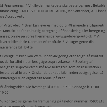
📊 Finansiering: * Vi tilbyder markedets skarpeste og mest fleksible
finansiering – MED & UDEN UDBETALING, via Santander, AL Finans
og Accept Auto.
✅ Vi tilbyder: * Bilen kan leveres med op til 48 måneders bilgaranti
* Kontakt os for en hurtig beregning af finansiering eller beregn og
ansøg online på vores hjemmeside www.gadeberg-auto.dk * Vi
leverer biler i hele Danmark efter aftale * Vi tager gerne din
nuværende bil i bytte
❗ I øvrigt: * Bilen kan være under klargøring eller solgt, så kontakt
os derfor altid inden besigtigelse/prøvekørsel * Booking af
besigtigelse/prøvekørsel må ikke betragtes som en reservation /
førsteret af bilen. * Ønsker du at købe bilen inden besigtigelse, så
udfærdiger vi en digital slutseddel på bilen.
⏰ Åbningstider: Alle hverdage kl 09.00 – 17.00 Søndage kl 13.00 –
16.00
📞 Kontakt os gerne for fremvisning på telefon nummer: 75930213
eller se mere på vores hjemmeside: