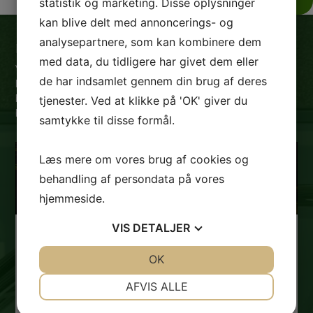
statistik og marketing. Disse oplysninger
kan blive delt med annoncerings- og
analysepartnere, som kan kombinere dem
Hvorfor skal du vælge Gadeberg Auto?
med data, du tidligere har givet dem eller
Vi ved, gennem salg af mere end 5000 biler, at der findes
de har indsamlet gennem din brug af deres
lige så mange forskellige mennesker, som der findes
biler. Det er derfor vigtigt for os, at du får lige netop den
tjenester. Ved at klikke på 'OK' giver du
bil, der matcher dig og dine behov allerbedst.
samtykke til disse formål.
Læs mere om vores brug af cookies og
behandling af persondata på vores
hjemmeside.
VIS
DETALJER
EN AFTALE ER EN AFTALE
JA
NEJ
OK
JA
NEJ
Hos os er en aftale en aftale – vi holder hvad vi
NØDVENDIGE
PRÆFERENCER
AFVIS ALLE
lover og vi er her for dig – også efter handlen
JA
NEJ
JA
NEJ