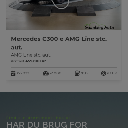
Mercedes C300 e AMG Line stc.
aut.
AMG Line stc. aut.
Kontant:
459.800 Kr
05.2022
82.000
38,8
313 HK
Find din drømmebil hos os
HAR DU BRUG FOR