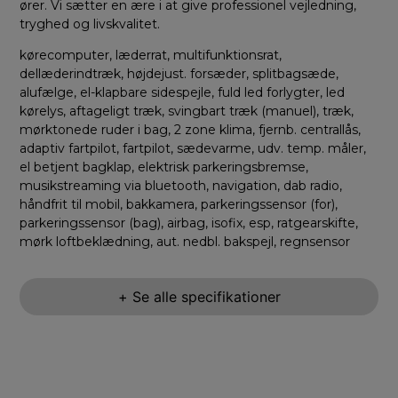
ører. Vi sætter en ære i at give professionel vejledning,
tryghed og livskvalitet.
kørecomputer, læderrat, multifunktionsrat,
dellæderindtræk, højdejust. forsæder, splitbagsæde,
alufælge, el-klapbare sidespejle, fuld led forlygter, led
kørelys, aftageligt træk, svingbart træk (manuel), træk,
mørktonede ruder i bag, 2 zone klima, fjernb. centrallås,
adaptiv fartpilot, fartpilot, sædevarme, udv. temp. måler,
el betjent bagklap, elektrisk parkeringsbremse,
musikstreaming via bluetooth, navigation, dab radio,
håndfrit til mobil, bakkamera, parkeringssensor (for),
parkeringssensor (bag), airbag, isofix, esp, ratgearskifte,
mørk loftbeklædning, aut. nedbl. bakspejl, regnsensor
+ Se alle specifikationer