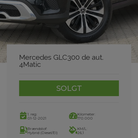
Mercedes GLC300 de aut.
4Matic
SOLGT
1. reg:
Kilometer:
01-12-2021
170.000
Brændstof:
KM/L:
Hybrid (Diesel/El)
26,1