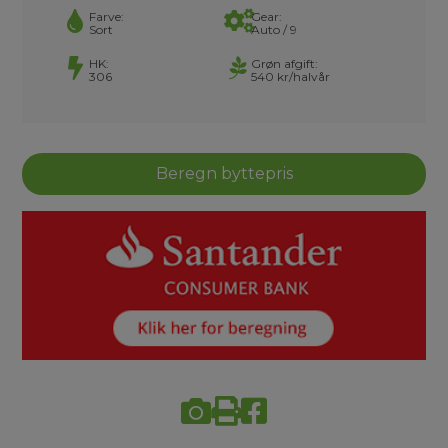
Farve:
Gear:
Sort
Auto / 9
HK:
Grøn afgift:
306
540 kr/halvår
Beregn byttepris