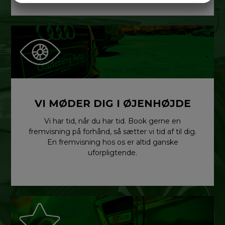
MARKETING
STATISTIK
VI MØDER DIG I ØJENHØJDE
Vi har tid, når du har tid. Book gerne en
fremvisning på forhånd, så sætter vi tid af til dig.
En fremvisning hos os er altid ganske
uforpligtende.