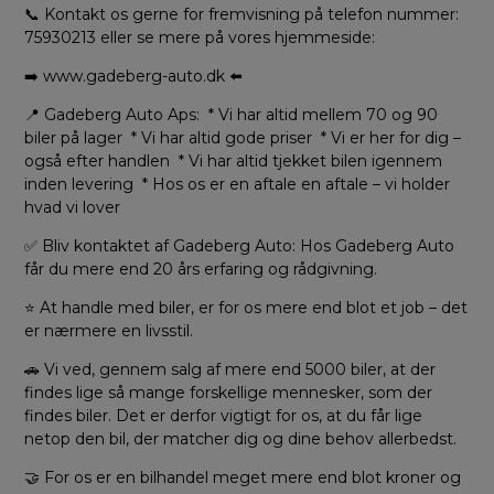
📞 Kontakt os gerne for fremvisning på telefon nummer:
75930213 eller se mere på vores hjemmeside:
➡️ www.gadeberg-auto.dk ⬅️
📍 Gadeberg Auto Aps: * Vi har altid mellem 70 og 90
biler på lager * Vi har altid gode priser * Vi er her for dig –
også efter handlen * Vi har altid tjekket bilen igennem
inden levering * Hos os er en aftale en aftale – vi holder
hvad vi lover
✅ Bliv kontaktet af Gadeberg Auto: Hos Gadeberg Auto
får du mere end 20 års erfaring og rådgivning.
⭐ At handle med biler, er for os mere end blot et job – det
er nærmere en livsstil.
🚗 Vi ved, gennem salg af mere end 5000 biler, at der
findes lige så mange forskellige mennesker, som der
findes biler. Det er derfor vigtigt for os, at du får lige
netop den bil, der matcher dig og dine behov allerbedst.
🤝 For os er en bilhandel meget mere end blot kroner og