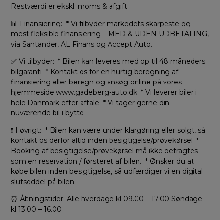
Restværdi er ekskl. moms & afgift
📊 Finansiering: * Vi tilbyder markedets skarpeste og
mest fleksible finansiering – MED & UDEN UDBETALING,
via Santander, AL Finans og Accept Auto.
✅ Vi tilbyder: * Bilen kan leveres med op til 48 måneders
bilgaranti * Kontakt os for en hurtig beregning af
finansiering eller beregn og ansøg online på vores
hjemmeside www.gadeberg-auto.dk * Vi leverer biler i
hele Danmark efter aftale * Vi tager gerne din
nuværende bil i bytte
❗ I øvrigt: * Bilen kan være under klargøring eller solgt, så
kontakt os derfor altid inden besigtigelse/prøvekørsel *
Booking af besigtigelse/prøvekørsel må ikke betragtes
som en reservation / førsteret af bilen. * Ønsker du at
købe bilen inden besigtigelse, så udfærdiger vi en digital
slutseddel på bilen.
⏰ Åbningstider: Alle hverdage kl 09.00 – 17.00 Søndage
kl 13.00 – 16.00