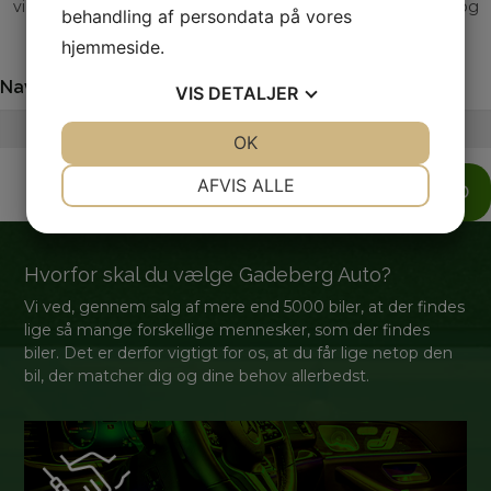
vi sætter en ære i at give professionel vejledning, tryghed og
behandling af persondata på vores
livskvalitet.
hjemmeside.
Navn
Telefon
VIS
DETALJER
JA
NEJ
OK
JA
NEJ
NØDVENDIGE
PRÆFERENCER
AFVIS ALLE
SEND
JA
NEJ
JA
NEJ
MARKETING
STATISTIK
Hvorfor skal du vælge Gadeberg Auto?
Vi ved, gennem salg af mere end 5000 biler, at der findes
lige så mange forskellige mennesker, som der findes
biler. Det er derfor vigtigt for os, at du får lige netop den
bil, der matcher dig og dine behov allerbedst.