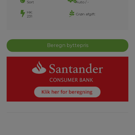
Sort
Auto / -
HK:
Grøn afgift:
231
Beregn byttepris