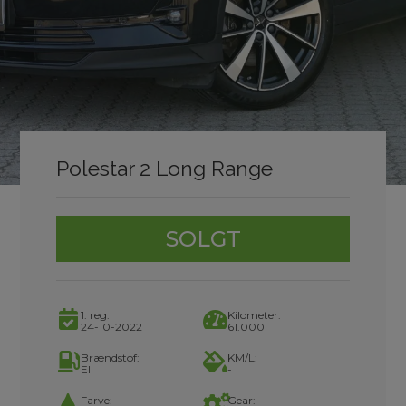
Polestar 2 Long Range
SOLGT
1. reg:
Kilometer:
24-10-2022
61.000
Brændstof:
KM/L:
El
-
Farve:
Gear: