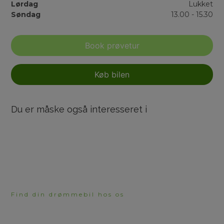
Lørdag
Lukket
Søndag
13.00 - 15.30
Book prøvetur
Køb bilen
Du er måske også interesseret i
Find din drømmebil hos os
HAR DU BRUG FOR
RÅDGIVNING?