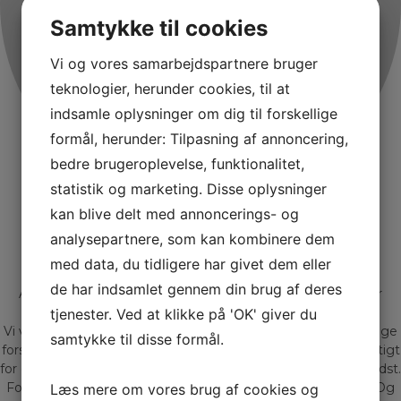
Samtykke til cookies
Vi og vores samarbejdspartnere bruger
teknologier, herunder cookies, til at
indsamle oplysninger om dig til forskellige
formål, herunder: Tilpasning af annoncering,
bedre brugeroplevelse, funktionalitet,
statistik og marketing. Disse oplysninger
kan blive delt med annoncerings- og
Bliv kontaktet af Gadeberg
analysepartnere, som kan kombinere dem
Hos Gadeberg Auto får du mere end 20 års erfaring og
med data, du tidligere har givet dem eller
rådgivning, samt møder Jacob og Peter
de har indsamlet gennem din brug af deres
At handle med biler, er for os mere end blot et job – det er
nærmere en livsstil.
tjenester. Ved at klikke på 'OK' giver du
Vi ved gennem mange års erfaring at der findes lige så mange
samtykke til disse formål.
forskellige mennesker som der findes biler. Derfor er det vigtigt
for os at du får den bil der matcher dig og dine behov allerbedst.
For os er en bilhandel meget mere end blot kroner og øre. Og
Læs mere om vores brug af cookies og