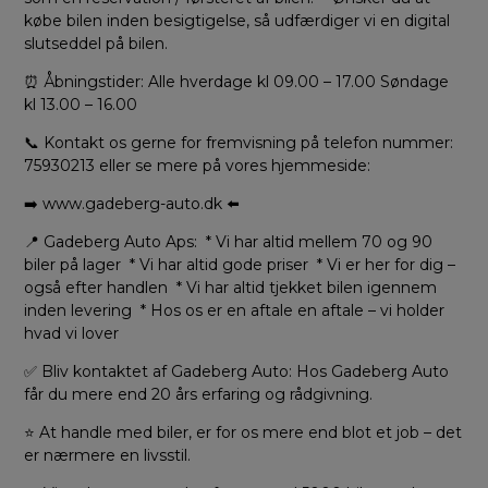
købe bilen inden besigtigelse, så udfærdiger vi en digital
slutseddel på bilen.
⏰ Åbningstider: Alle hverdage kl 09.00 – 17.00 Søndage
kl 13.00 – 16.00
📞 Kontakt os gerne for fremvisning på telefon nummer:
75930213 eller se mere på vores hjemmeside:
➡️ www.gadeberg-auto.dk ⬅️
📍 Gadeberg Auto Aps: * Vi har altid mellem 70 og 90
biler på lager * Vi har altid gode priser * Vi er her for dig –
også efter handlen * Vi har altid tjekket bilen igennem
inden levering * Hos os er en aftale en aftale – vi holder
hvad vi lover
✅ Bliv kontaktet af Gadeberg Auto: Hos Gadeberg Auto
får du mere end 20 års erfaring og rådgivning.
⭐ At handle med biler, er for os mere end blot et job – det
er nærmere en livsstil.