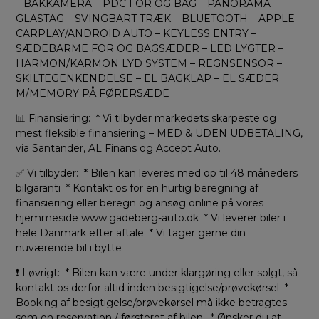
– BAKKAMERA – PDC FOR OG BAG – PANORAMA
GLASTAG – SVINGBART TRÆK – BLUETOOTH – APPLE
CARPLAY/ANDROID AUTO – KEYLESS ENTRY –
SÆDEBARME FOR OG BAGSÆDER – LED LYGTER –
HARMON/KARMON LYD SYSTEM – REGNSENSOR –
SKILTEGENKENDELSE – EL BAGKLAP – EL SÆDER
M/MEMORY PÅ FØRERSÆDE
📊 Finansiering: * Vi tilbyder markedets skarpeste og
mest fleksible finansiering – MED & UDEN UDBETALING,
via Santander, AL Finans og Accept Auto.
✅ Vi tilbyder: * Bilen kan leveres med op til 48 måneders
bilgaranti * Kontakt os for en hurtig beregning af
finansiering eller beregn og ansøg online på vores
hjemmeside www.gadeberg-auto.dk * Vi leverer biler i
hele Danmark efter aftale * Vi tager gerne din
nuværende bil i bytte
❗ I øvrigt: * Bilen kan være under klargøring eller solgt, så
kontakt os derfor altid inden besigtigelse/prøvekørsel *
Booking af besigtigelse/prøvekørsel må ikke betragtes
som en reservation / førsteret af bilen. * Ønsker du at