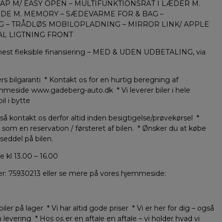
AP M/ EASY OPEN – MULTIFUNKTIONSRAT I LÆDER M.
ÆDE M. MEMORY – SÆDEVARME FOR & BAG –
AG – TRÅDLØS MOBILOPLADNING – MIRROR LINK/ APPLE
AL LIGTNING FRONT
g mest fleksible finansiering – MED & UDEN UDBETALING, via
rs bilgaranti * Kontakt os for en hurtig beregning af
emmeside www.gadeberg-auto.dk * Vi leverer biler i hele
l i bytte
, så kontakt os derfor altid inden besigtigelse/prøvekørsel *
som en reservation / førsteret af bilen. * Ønsker du at købe
tseddel på bilen.
 kl 13.00 – 16.00
r: 75930213 eller se mere på vores hjemmeside:
er på lager * Vi har altid gode priser * Vi er her for dig – også
 levering * Hos os er en aftale en aftale – vi holder hvad vi