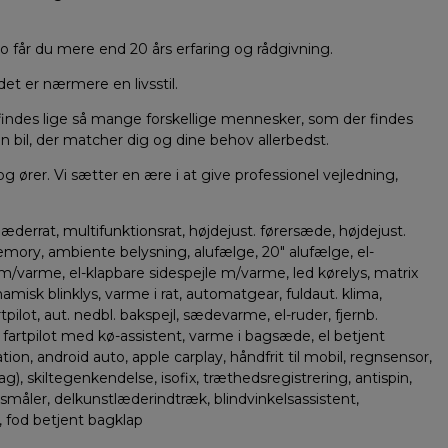
 får du mere end 20 års erfaring og rådgivning.
det er nærmere en livsstil.
 findes lige så mange forskellige mennesker, som der findes
 den bil, der matcher dig og dine behov allerbedst.
 ører. Vi sætter en ære i at give professionel vejledning,
derrat, multifunktionsrat, højdejust. førersæde, højdejust.
memory, ambiente belysning, alufælge, 20″ alufælge, el-
le m/varme, el-klapbare sidespejle m/varme, led kørelys, matrix
namisk blinklys, varme i rat, automatgear, fuldaut. klima,
ilot, aut. nedbl. bakspejl, sædevarme, el-ruder, fjernb.
tiv fartpilot med kø-assistent, varme i bagsæde, el betjent
ion, android auto, apple carplay, håndfrit til mobil, regnsensor,
), skiltegenkendelse, isofix, træthedsregistrering, antispin,
småler, delkunstlæderindtræk, blindvinkelsassistent,
, fod betjent bagklap