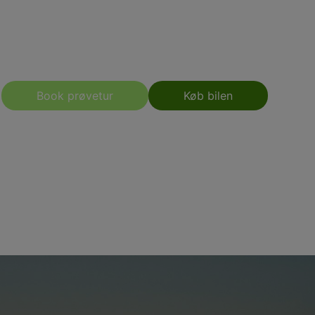
Book prøvetur
Køb bilen