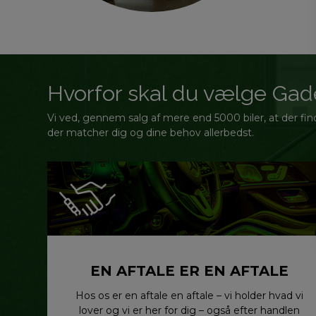
Hvorfor skal du vælge Ga
Vi ved, gennem salg af mere end 5000 biler, at der finde
der matcher dig og dine behov allerbedst.
EN AFTALE ER EN AFTALE
Hos os er en aftale en aftale – vi holder hvad vi
lover og vi er her for dig – også efter handlen