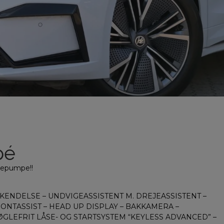
pé
mepumpe!!
ENKENDELSE – UNDVIGEASSISTENT M. DREJEASSISTENT –
ONTASSIST – HEAD UP DISPLAY – BAKKAMERA –
GLEFRIT LÅSE- OG STARTSYSTEM “KEYLESS ADVANCED” –