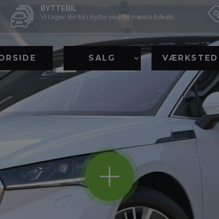
BYTTEBIL
Vi tager din bil i bytte ved dit næste bilkøb.
ORSIDE
SALG
VÆRKSTED