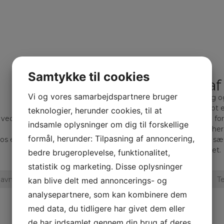
Samtykke til cookies
Bliv kontaktet a
Vi og vores samarbejdspartnere bruger
Hos Gadeberg Auto får du mere end 20 års erfaring 
At handle med biler, er for os mere end blot et
teknologier, herunder cookies, til at
 ved gennem mange års erfaring at der findes lige så mange fors
indsamle oplysninger om dig til forskellige
vigtigt for os at du får den bil der matche
formål, herunder: Tilpasning af annoncering,
 os er en bilhandel meget mere end blot kroner og øre. Og vi sæt
livskvalitet.
bedre brugeroplevelse, funktionalitet,
statistik og marketing. Disse oplysninger
kan blive delt med annoncerings- og
analysepartnere, som kan kombinere dem
med data, du tidligere har givet dem eller
de har indsamlet gennem din brug af deres