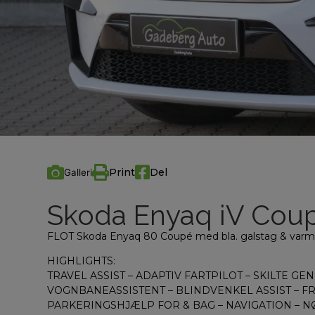
Print
Del
Galleri
Skoda Enyaq iV Cou
FLOT Skoda Enyaq 80 Coupé med bla. galstag & var
HIGHLIGHTS:
TRAVEL ASSIST – ADAPTIV FARTPILOT – SKILTE G
VOGNBANEASSISTENT – BLINDVENKEL ASSIST – FR
PARKERINGSHJÆLP FOR & BAG – NAVIGATION – NØ