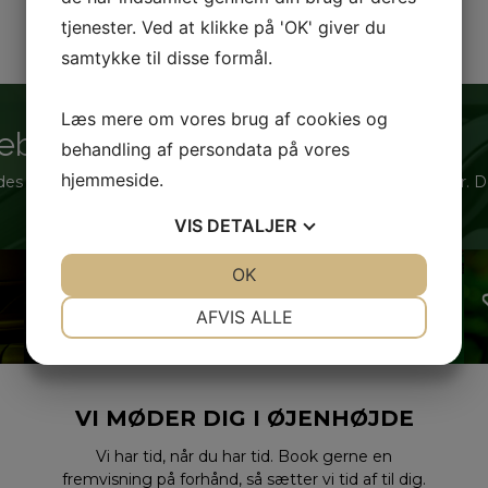
tjenester. Ved at klikke på 'OK' giver du
samtykke til disse formål.
Læs mere om vores brug af cookies og
deberg Auto?
behandling af persondata på vores
hjemmeside.
s lige så mange forskellige mennesker, som der findes biler. Det e
VIS
DETALJER
JA
NEJ
OK
JA
NEJ
NØDVENDIGE
PRÆFERENCER
AFVIS ALLE
JA
NEJ
JA
NEJ
MARKETING
STATISTIK
VI MØDER DIG I ØJENHØJDE
Vi har tid, når du har tid. Book gerne en
fremvisning på forhånd, så sætter vi tid af til dig.