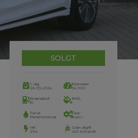
SOLGT
1. reg:
Kilometer:
26-03-2024
34.000
Brændstof:
KM/L:
El
-
Farve:
Gear:
Perlemorshvid
Auto / -
HK:
Grøn afgift:
204
420 kr/halvår