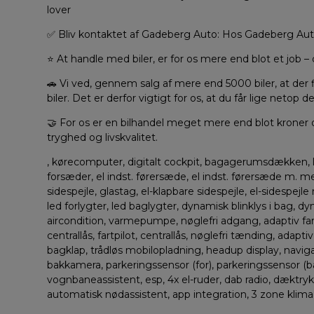
lover
✅ Bliv kontaktet af Gadeberg Auto: Hos Gadeberg Auto
⭐ At handle med biler, er for os mere end blot et job – 
🚗 Vi ved, gennem salg af mere end 5000 biler, at der
biler. Det er derfor vigtigt for os, at du får lige netop
🤝 For os er en bilhandel meget mere end blot kroner og
tryghed og livskvalitet.
, kørecomputer, digitalt cockpit, bagagerumsdækken, læ
forsæder, el indst. førersæde, el indst. førersæde m. 
sidespejle, glastag, el-klapbare sidespejle, el-sidespej
led forlygter, led baglygter, dynamisk blinklys i bag, dy
aircondition, varmepumpe, nøglefri adgang, adaptiv fartp
centrallås, fartpilot, centrallås, nøglefri tænding, adap
bagklap, trådløs mobilopladning, headup display, navigat
bakkamera, parkeringssensor (for), parkeringssensor (bag
vognbaneassistent, esp, 4x el-ruder, dab radio, dæktryk
automatisk nødassistent, app integration, 3 zone klima