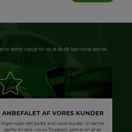
r derfor vigtigt for os, at du får lige netop den bil,
ANBEFALET AF VORES KUNDER
Ingen siger det bedre end vores kunder. Vi sætter
derfor en ære i vores Trustpilot, som er en af de