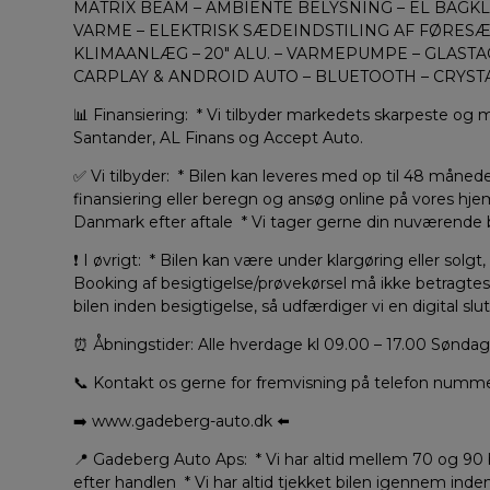
MATRIX BEAM – AMBIENTE BELYSNING – EL BAGKL
VARME – ELEKTRISK SÆDEINDSTILING AF FØRES
KLIMAANLÆG – 20″ ALU. – VARMEPUMPE – GLAST
CARPLAY & ANDROID AUTO – BLUETOOTH – CRYST
📊 Finansiering: * Vi tilbyder markedets skarpeste o
Santander, AL Finans og Accept Auto.
✅ Vi tilbyder: * Bilen kan leveres med op til 48 månede
finansiering eller beregn og ansøg online på vores hj
Danmark efter aftale * Vi tager gerne din nuværende bi
❗ I øvrigt: * Bilen kan være under klargøring eller solgt
Booking af besigtigelse/prøvekørsel må ikke betragtes 
bilen inden besigtigelse, så udfærdiger vi en digital slu
⏰ Åbningstider: Alle hverdage kl 09.00 – 17.00 Søndage
📞 Kontakt os gerne for fremvisning på telefon numme
➡️ www.gadeberg-auto.dk ⬅️
📍 Gadeberg Auto Aps: * Vi har altid mellem 70 og 90 bil
efter handlen * Vi har altid tjekket bilen igennem inden