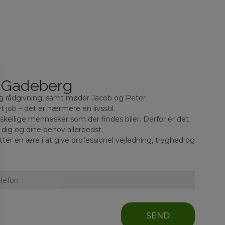
f Gadeberg
og rådgivning, samt møder Jacob og Peter
 job – det er nærmere en livsstil.
kellige mennesker som der findes biler. Derfor er det
r dig og dine behov allerbedst.
ter en ære i at give professionel vejledning, tryghed og
SEND