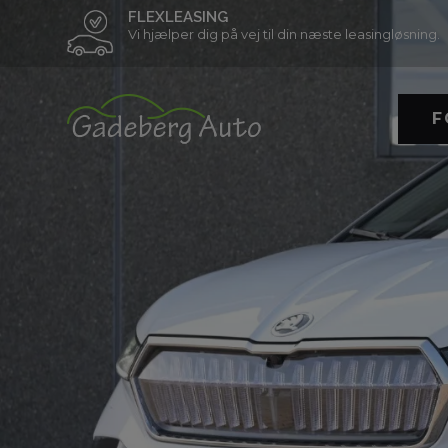
FLEXLEASING
Vi hjælper dig på vej til din næste leasingløsning.
F