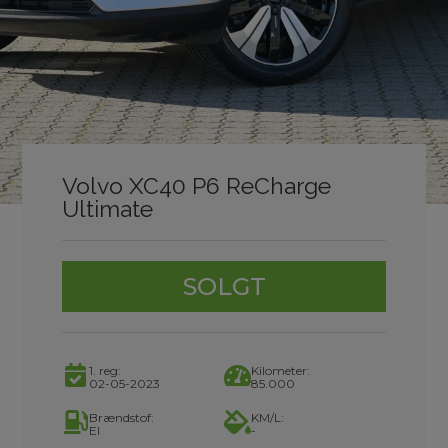
Volvo XC40 P6 ReCharge
Ultimate
SOLGT
1. reg:
Kilometer:
02-05-2023
85.000
Brændstof:
KM/L:
El
-