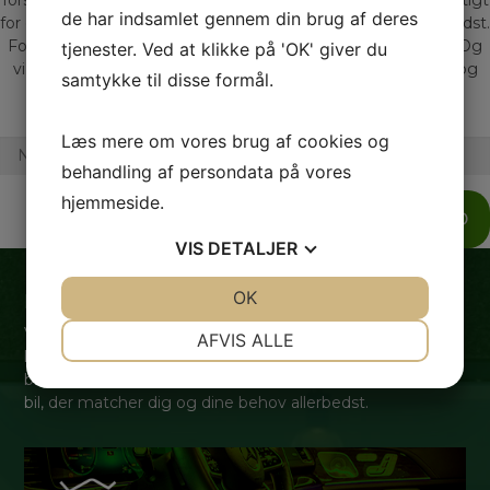
de har indsamlet gennem din brug af deres
for os at du får den bil der matcher dig og dine behov allerbedst.
For os er en bilhandel meget mere end blot kroner og øre. Og
tjenester. Ved at klikke på 'OK' giver du
vi sætter en ære i at give professionel vejledning, tryghed og
samtykke til disse formål.
livskvalitet.
Læs mere om vores brug af cookies og
behandling af persondata på vores
hjemmeside.
SEND
VIS
DETALJER
JA
NEJ
OK
JA
NEJ
Hvorfor skal du vælge Gadeberg Auto?
NØDVENDIGE
PRÆFERENCER
Vi ved, gennem salg af mere end 5000 biler, at der findes
AFVIS ALLE
lige så mange forskellige mennesker, som der findes
JA
NEJ
JA
NEJ
biler. Det er derfor vigtigt for os, at du får lige netop den
bil, der matcher dig og dine behov allerbedst.
MARKETING
STATISTIK