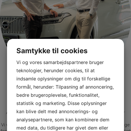
Samtykke til cookies
Vi og vores samarbejdspartnere bruger
teknologier, herunder cookies, til at
indsamle oplysninger om dig til forskellige
formål, herunder: Tilpasning af annoncering,
Bliv kontaktet af Gadeberg
bedre brugeroplevelse, funktionalitet,
Hos Gadeberg Auto får du mere end 20 års erfaring og
statistik og marketing. Disse oplysninger
rådgivning, samt møder Jacob og Peter
kan blive delt med annoncerings- og
At handle med biler, er for os mere end blot et job – det er
nærmere en livsstil.
analysepartnere, som kan kombinere dem
Vi ved gennem mange års erfaring at der findes lige så mange
med data, du tidligere har givet dem eller
forskellige mennesker som der findes biler. Derfor er det vigtigt