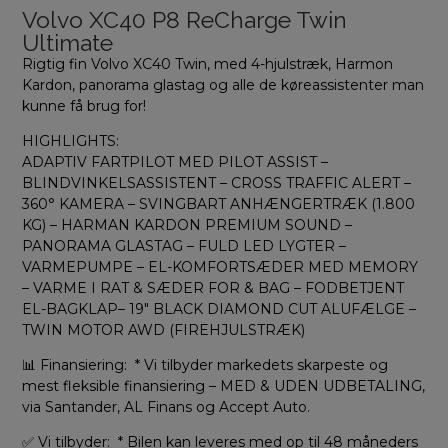
Volvo XC40 P8 ReCharge Twin
Ultimate
Rigtig fin Volvo XC40 Twin, med 4-hjulstræk, Harmon
Kardon, panorama glastag og alle de køreassistenter man
kunne få brug for!
HIGHLIGHTS:
ADAPTIV FARTPILOT MED PILOT ASSIST –
BLINDVINKELSASSISTENT – CROSS TRAFFIC ALERT –
360° KAMERA – SVINGBART ANHÆNGERTRÆK (1.800
KG) – HARMAN KARDON PREMIUM SOUND –
PANORAMA GLASTAG – FULD LED LYGTER –
VARMEPUMPE – EL-KOMFORTSÆDER MED MEMORY
– VARME I RAT & SÆDER FOR & BAG – FODBETJENT
EL-BAGKLAP– 19″ BLACK DIAMOND CUT ALUFÆLGE –
TWIN MOTOR AWD (FIREHJULSTRÆK)
📊 Finansiering: * Vi tilbyder markedets skarpeste og
mest fleksible finansiering – MED & UDEN UDBETALING,
via Santander, AL Finans og Accept Auto.
✅ Vi tilbyder: * Bilen kan leveres med op til 48 måneders