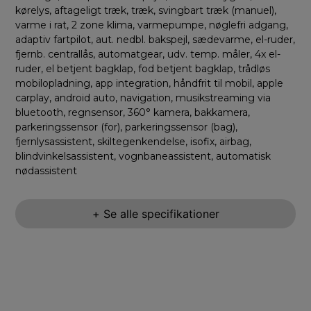
kørelys, aftageligt træk, træk, svingbart træk (manuel),
varme i rat, 2 zone klima, varmepumpe, nøglefri adgang,
adaptiv fartpilot, aut. nedbl. bakspejl, sædevarme, el-ruder,
fjernb. centrallås, automatgear, udv. temp. måler, 4x el-
ruder, el betjent bagklap, fod betjent bagklap, trådløs
mobilopladning, app integration, håndfrit til mobil, apple
carplay, android auto, navigation, musikstreaming via
bluetooth, regnsensor, 360° kamera, bakkamera,
parkeringssensor (for), parkeringssensor (bag),
fjernlysassistent, skiltegenkendelse, isofix, airbag,
blindvinkelsassistent, vognbaneassistent, automatisk
nødassistent
+ Se alle specifikationer