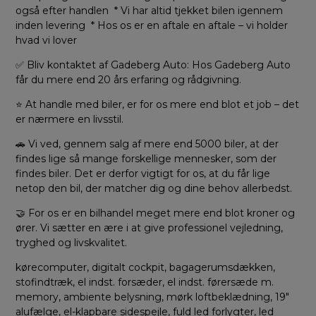
også efter handlen * Vi har altid tjekket bilen igennem
inden levering * Hos os er en aftale en aftale – vi holder
hvad vi lover
✅ Bliv kontaktet af Gadeberg Auto: Hos Gadeberg Auto
får du mere end 20 års erfaring og rådgivning.
⭐ At handle med biler, er for os mere end blot et job – det
er nærmere en livsstil.
🚗 Vi ved, gennem salg af mere end 5000 biler, at der
findes lige så mange forskellige mennesker, som der
findes biler. Det er derfor vigtigt for os, at du får lige
netop den bil, der matcher dig og dine behov allerbedst.
🤝 For os er en bilhandel meget mere end blot kroner og
ører. Vi sætter en ære i at give professionel vejledning,
tryghed og livskvalitet.
kørecomputer, digitalt cockpit, bagagerumsdækken,
stofindtræk, el indst. forsæder, el indst. førersæde m.
memory, ambiente belysning, mørk loftbeklædning, 19″
alufælge, el-klapbare sidespejle, fuld led forlygter, led