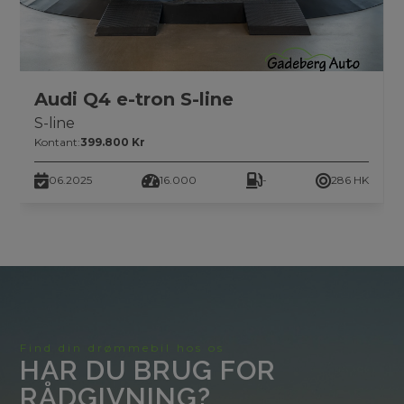
Audi Q4 e-tron S-line
S-line
Kontant:
399.800 Kr
06.2025
16.000
-
286 HK
Find din drømmebil hos os
HAR DU BRUG FOR
RÅDGIVNING?