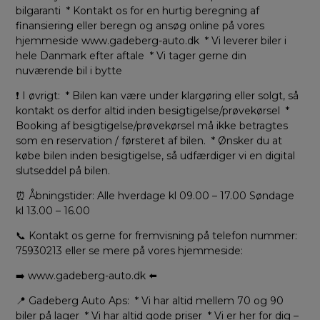
bilgaranti * Kontakt os for en hurtig beregning af
finansiering eller beregn og ansøg online på vores
hjemmeside www.gadeberg-auto.dk * Vi leverer biler i
hele Danmark efter aftale * Vi tager gerne din
nuværende bil i bytte
❗ I øvrigt: * Bilen kan være under klargøring eller solgt, så
kontakt os derfor altid inden besigtigelse/prøvekørsel *
Booking af besigtigelse/prøvekørsel må ikke betragtes
som en reservation / førsteret af bilen. * Ønsker du at
købe bilen inden besigtigelse, så udfærdiger vi en digital
slutseddel på bilen.
⏰ Åbningstider: Alle hverdage kl 09.00 – 17.00 Søndage
kl 13.00 – 16.00
📞 Kontakt os gerne for fremvisning på telefon nummer:
75930213 eller se mere på vores hjemmeside:
➡️ www.gadeberg-auto.dk ⬅️
📍 Gadeberg Auto Aps: * Vi har altid mellem 70 og 90
biler på lager * Vi har altid gode priser * Vi er her for dig –