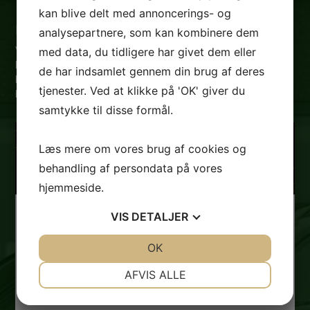
kan blive delt med annoncerings- og
Hvorfor skal du vælge Gadeberg Auto?
analysepartnere, som kan kombinere dem
Vi ved, gennem salg af mere end 5000 biler, at der findes
med data, du tidligere har givet dem eller
lige så mange forskellige mennesker, som der findes
de har indsamlet gennem din brug af deres
biler. Det er derfor vigtigt for os, at du får lige netop den
tjenester. Ved at klikke på 'OK' giver du
bil, der matcher dig og dine behov allerbedst.
samtykke til disse formål.
Læs mere om vores brug af cookies og
behandling af persondata på vores
hjemmeside.
VIS
DETALJER
EN AFTALE ER EN AFTALE
JA
NEJ
OK
JA
NEJ
Hos os er en aftale en aftale – vi holder hvad vi
lover og vi er her for dig – også efter handlen
NØDVENDIGE
PRÆFERENCER
AFVIS ALLE
JA
NEJ
JA
NEJ