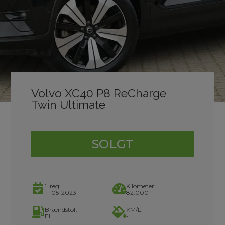
Volvo XC40 P8 ReCharge
Twin Ultimate
SOLGT
1. reg:
Kilometer:
11-05-2023
82.000
Brændstof:
KM/L:
El
-