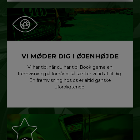
MARKETING
STATISTIK
VI MØDER DIG I ØJENHØJDE
Vi har tid, når du har tid. Book gerne en
fremvisning på forhånd, så sætter vi tid af til dig.
En fremvisning hos os er altid ganske
uforpligtende.