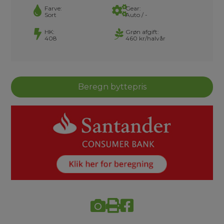
Farve:
Gear:
Sort
Auto / -
HK:
Grøn afgift:
408
460 kr/halvår
Beregn byttepris