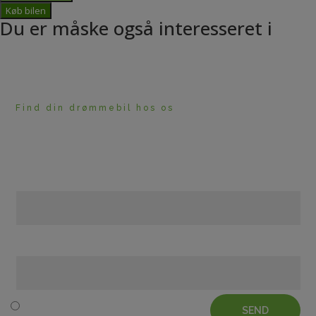
Køb bilen
Du er måske også interesseret i
Find din drømmebil hos os
HAR DU BRUG FOR
RÅDGIVNING?
Navn
Telefon
SEND