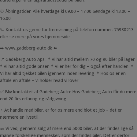
⏰ Åbningstider: Alle hverdage kl 09.00 – 17.00 Søndage kl 13.00 –
16.00
📞 Kontakt os gerne for fremvisning på telefon nummer: 75930213
eller se mere på vores hjemmeside:
➡️ www.gadeberg-auto.dk ⬅️
📍 Gadeberg Auto Aps: * Vi har altid mellem 70 og 90 biler på lager
* Vi har altid gode priser * Vi er her for dig – også efter handlen *
Vi har altid tjekket bilen igennem inden levering * Hos os er en
aftale en aftale – vi holder hvad vi lover
✅ Bliv kontaktet af Gadeberg Auto: Hos Gadeberg Auto får du mere
end 20 års erfaring og rådgivning.
⭐ At handle med biler, er for os mere end blot et job – det er
nærmere en livsstil.
🚗 Vi ved, gennem salg af mere end 5000 biler, at der findes lige så
mange forskellige mennesker, som der findes biler. Det er derfor