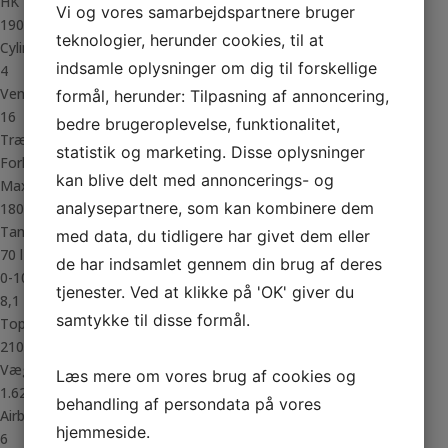
HK
Vi og vores samarbejdspartnere bruger
190
teknologier, herunder cookies, til at
Cylindre
indsamle oplysninger om dig til forskellige
4
Ventiler
formål, herunder: Tilpasning af annoncering,
16
bedre brugeroplevelse, funktionalitet,
Trækhjul
statistik og marketing. Disse oplysninger
Forhjul
kan blive delt med annoncerings- og
Max. påhæng
analysepartnere, som kan kombinere dem
1800 Kg.
Tank
med data, du tidligere har givet dem eller
70 l
de har indsamlet gennem din brug af deres
0-100 km/t.
tjenester. Ved at klikke på 'OK' giver du
8,1
samtykke til disse formål.
Topfart
210 km/t.
Vægt
Læs mere om vores brug af cookies og
1.628 kg.
behandling af persondata på vores
Airbags
hjemmeside.
6