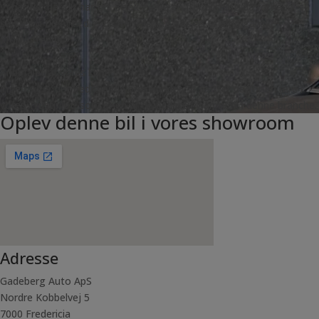
Vi har tid, når du har tid. Book gerne en fremvisning på forhånd, så
sætter vi tid af til dig. En fremvisning hos os er altid ganske
uforpligtende.
Anbefalet af vores kunder
Ingen siger det bedre end vores kunder. Vi sætter derfor en ære i
vores Trustpilot, som er en af de bedste i Danmark i denne branche.
Oplev denne bil i vores showroom
Adresse
Gadeberg Auto ApS
Nordre Kobbelvej 5
7000 Fredericia