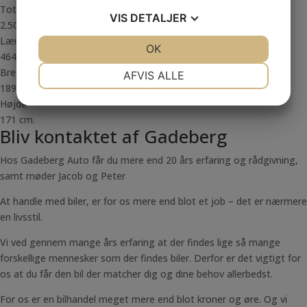
Totalvægt
VIS
DETALJER
2.505 kg.
Længde
JA
NEJ
OK
JA
NEJ
464 cm.
NØDVENDIGE
PRÆFERENCER
Bredde
AFVIS ALLE
189 cm.
JA
NEJ
JA
NEJ
Højde
MARKETING
STATISTIK
171 cm.
Bliv kontaktet af Gadeberg
Hos Gadeberg Auto får du mere end 20 års erfaring og rådgivning,
samt møder Jacob og Peter
At handle med biler, er for os mere end blot et job – det er nærmere
en livsstil.
Vi ved gennem mange års erfaring at der findes lige så mange
forskellige mennesker som der findes biler. Derfor er det vigtigt for
os at du får den bil der matcher dig og dine behov allerbedst.
For os er en bilhandel meget mere end blot kroner og øre. Og vi