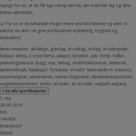
vigtigt for os, at du får lige netop den bil, der matcher dig og dine
behov allerbedst.
🤝 For os er en bilhandel meget mere end blot kroner og ører. Vi
sætter en ære i at give professionel vejledning, tryghed og
livskvalitet.
kørecomputer, alufælge, glastag, el-soltag, soltag, el-sidespejle,
fuldaut. klima, 2 zone klima, adaptiv fartpilot, udv. temp. måler,
parkeringssensor (bag), esp, airbag, multifunktionsrat, læderrat,
læderindtræk, højdejust. forsæder, el indst. førersæde m. memory,
automatgear, sædevarme, varme i bagsæde, blindvinkelsassistent,
vognbaneassistent, isofix, el-ruder, 4x el-ruder, nøglefri adgang
+ Se alle specifikationer
1. reg.
28-09-2016
Km.
144.000
Brændstof
Diesel