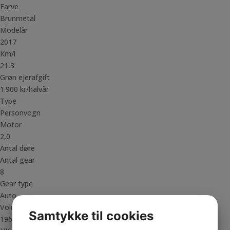
Farve
Brunmetal
Modelår
2017
Km/l
21,3
Grøn ejerafgift
1.900 kr/halvår
Type
Personvogn
Motor
2,0
Antal døre
Antal gear
8
Gear type
Auto
Volume
Samtykke til cookies
1969