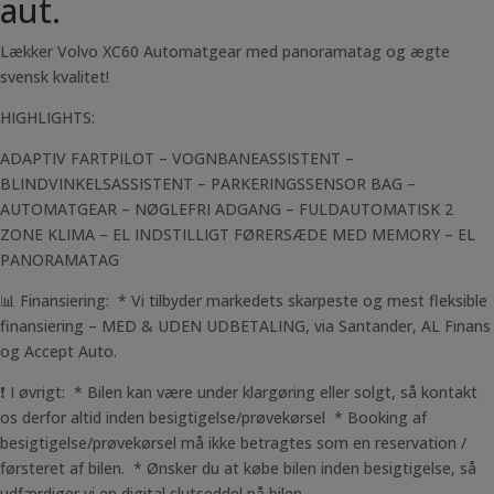
aut.
Lækker Volvo XC60 Automatgear med panoramatag og ægte
svensk kvalitet!
HIGHLIGHTS:
ADAPTIV FARTPILOT – VOGNBANEASSISTENT –
BLINDVINKELSASSISTENT – PARKERINGSSENSOR BAG –
AUTOMATGEAR – NØGLEFRI ADGANG – FULDAUTOMATISK 2
ZONE KLIMA – EL INDSTILLIGT FØRERSÆDE MED MEMORY – EL
PANORAMATAG
📊 Finansiering: * Vi tilbyder markedets skarpeste og mest fleksible
finansiering – MED & UDEN UDBETALING, via Santander, AL Finans
og Accept Auto.
❗ I øvrigt: * Bilen kan være under klargøring eller solgt, så kontakt
os derfor altid inden besigtigelse/prøvekørsel * Booking af
besigtigelse/prøvekørsel må ikke betragtes som en reservation /
førsteret af bilen. * Ønsker du at købe bilen inden besigtigelse, så
udfærdiger vi en digital slutseddel på bilen.