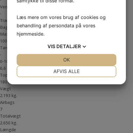
samtykke til disse formål.
Ventiler
-
Læs mere om vores brug af cookies og
Trækhjul
behandling af persondata på vores
Baghjul
hjemmeside.
Max. påhæng
1000 Kg.
VIS
DETALJER
Tank
-
JA
NEJ
OK
JA
NEJ
0-100 km/t.
6,6
NØDVENDIGE
PRÆFERENCER
AFVIS ALLE
Topfart
JA
NEJ
JA
NEJ
180 km/t.
Vægt
MARKETING
STATISTIK
2.193 kg.
Airbags
7
Totalvægt
2.650 kg.
Længde