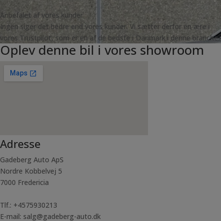
Anbefalet af vores kunder
Ingen siger det bedre end vores kunder. Vi sætter derfor en ære i
vores Trustpilot, som er en af de bedste i Danmark i denne branche.
Oplev denne bil i vores showroom
Adresse
Gadeberg Auto ApS
Nordre Kobbelvej 5
7000 Fredericia
Tlf.: +4575930213
E-mail: salg@gadeberg-auto.dk