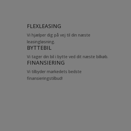
VW ID.7 Pro Tourer
FLEXLEASING
Vi hjælper dig på vej til din næste
leasingløsning.
BYTTEBIL
Vi tager din bil i bytte ved dit næste bilkøb.
FINANSIERING
Vi tilbyder markedets bedste
finansieringstilbud!
Reserver bilen