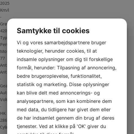
2025
Km/l
-
Grøn ejerafgift
Samtykke til cookies
420 kr/halvår
Type
Vi og vores samarbejdspartnere bruger
Personvogn
teknologier, herunder cookies, til at
Motor
77
indsamle oplysninger om dig til forskellige
Antal døre
formål, herunder: Tilpasning af annoncering,
Antal gear
bedre brugeroplevelse, funktionalitet,
-
statistik og marketing. Disse oplysninger
Gear type
kan blive delt med annoncerings- og
Auto
Volume
analysepartnere, som kan kombinere dem
-
med data, du tidligere har givet dem eller
HK
de har indsamlet gennem din brug af deres
286
tjenester. Ved at klikke på 'OK' giver du
Cylindre
-