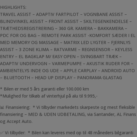
HIGHLIGHTS:
TRAVEL ASSIST – ADAPTIV FARTPILOT – VOGNBANE ASSIST –
BLINDVINKEL ASSIST – FRONT ASSIST – SKILTEGENKENDELSE –
TRÆTHEDSREGISTRERING – 360 GR. KAMERA – BAKKAMERA –
PDC FOR OG BAG – REMOTE PARK ASSIST -KOMFORT SÆDER I EL
MED MEMORY OG MASSAGE – MATRIX LED LYGTER – FJERNLYS
ASSIST – 3 ZONE KLIMA – RATVARME – REGNSENSOR – KEYLESS
ENTRY – EL BAGKLAP M/ EASY OPEN – SVINGBART TRÆK –
ADAPTIV UNDERVOGN – VARMEPUMPE – AKUSTIK RUDER FOR –
AMBIENTELYS INDE OG UDE – APPLE CARPLAY – ANDROID AUTO
– BLUETOOTH – HEAD UP DISPLAY – PANORAMA GLASTAG
* Bilen er med 5 års garanti eller 100.000 km
*Mulighed for tilkøb af vinterhjul på alu til 9.995,-
📊 Finansiering: * Vi tilbyder markedets skarpeste og mest fleksible
finansiering – MED & UDEN UDBETALING, via Santander, AL Finans
og Accept Auto.
✅ Vi tilbyder: * Bilen kan leveres med op til 48 måneders bilgaranti