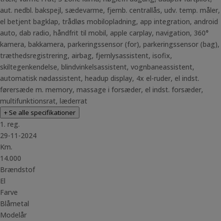
aut. nedbl. bakspejl, sædevarme, fjernb. centrallås, udv. temp. måler,
el betjent bagklap, trådløs mobilopladning, app integration, android
auto, dab radio, håndfrit til mobil, apple carplay, navigation, 360°
kamera, bakkamera, parkeringssensor (for), parkeringssensor (bag),
træthedsregistrering, airbag, fjernlysassistent, isofix,
skiltegenkendelse, blindvinkelsassistent, vognbaneassistent,
automatisk nødassistent, headup display, 4x el-ruder, el indst.
førersæde m. memory, massage i forsæder, el indst. forsæder,
multifunktionsrat, læderrat
+ Se alle specifikationer
1. reg.
29-11-2024
Km.
14.000
Brændstof
El
Farve
Blåmetal
Modelår