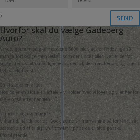
SEND
Hvorfor skal du vælge Gadeberg
Auto?
Vi ved, gennem salg af mere end 5000 biler, at der findes lige så
mange forskellige mennesker, som der findes biler. Det er derfor
vigtigt for os, at du får lige netop den bil, der matcher dig og dine
behov allerbedst.
En aftale er en aftale
Hos os er en aftale en aftale – vi holder hvad vi lover og vi er her for
dig – også efter handlen
Vi møder dig i øjenhøjde
Vi har tid, når du har tid. Book gerne en fremvisning på forhånd, så
sætter vi tid af til dig. En fremvisning hos os er altid ganske
uforpligtende.