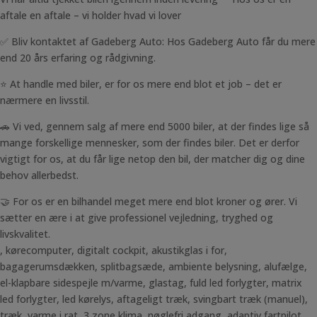
aftale en aftale – vi holder hvad vi lover
✅ Bliv kontaktet af Gadeberg Auto: Hos Gadeberg Auto får du mere
end 20 års erfaring og rådgivning.
⭐ At handle med biler, er for os mere end blot et job – det er
nærmere en livsstil.
🚗 Vi ved, gennem salg af mere end 5000 biler, at der findes lige så
mange forskellige mennesker, som der findes biler. Det er derfor
vigtigt for os, at du får lige netop den bil, der matcher dig og dine
behov allerbedst.
🤝 For os er en bilhandel meget mere end blot kroner og ører. Vi
sætter en ære i at give professionel vejledning, tryghed og
livskvalitet.
, kørecomputer, digitalt cockpit, akustikglas i for,
bagagerumsdækken, splitbagsæde, ambiente belysning, alufælge,
el-klapbare sidespejle m/varme, glastag, fuld led forlygter, matrix
led forlygter, led kørelys, aftageligt træk, svingbart træk (manuel),
træk, varme i rat, 3 zone klima, nøglefri adgang, adaptiv fartpilot,