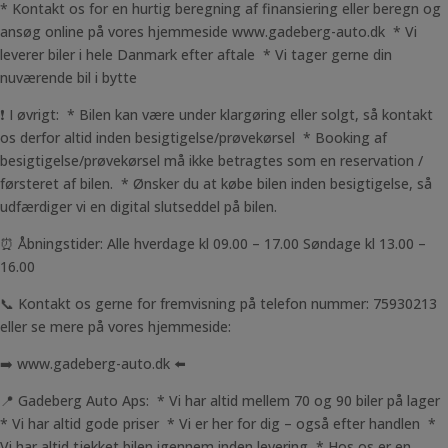
* Kontakt os for en hurtig beregning af finansiering eller beregn og
ansøg online på vores hjemmeside www.gadeberg-auto.dk * Vi
leverer biler i hele Danmark efter aftale * Vi tager gerne din
nuværende bil i bytte
❗ I øvrigt: * Bilen kan være under klargøring eller solgt, så kontakt
os derfor altid inden besigtigelse/prøvekørsel * Booking af
besigtigelse/prøvekørsel må ikke betragtes som en reservation /
førsteret af bilen. * Ønsker du at købe bilen inden besigtigelse, så
udfærdiger vi en digital slutseddel på bilen.
⏰ Åbningstider: Alle hverdage kl 09.00 – 17.00 Søndage kl 13.00 –
16.00
📞 Kontakt os gerne for fremvisning på telefon nummer: 75930213
eller se mere på vores hjemmeside:
➡️ www.gadeberg-auto.dk ⬅️
📍 Gadeberg Auto Aps: * Vi har altid mellem 70 og 90 biler på lager
* Vi har altid gode priser * Vi er her for dig – også efter handlen *
Vi har altid tjekket bilen igennem inden levering * Hos os er en