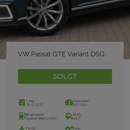
VW Passat GTE Variant DSG
SOLGT
1. reg:
Kilometer:
25-11-2021
109.000
Brændstof:
KM/L:
Hybrid (Benzin/El)
43,7
Farve:
Gear: