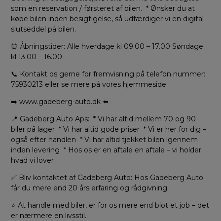
som en reservation / førsteret af bilen. * Ønsker du at
købe bilen inden besigtigelse, så udfærdiger vi en digital
slutseddel på bilen.
⏰ Åbningstider: Alle hverdage kl 09.00 – 17.00 Søndage
kl 13.00 – 16.00
📞 Kontakt os gerne for fremvisning på telefon nummer:
75930213 eller se mere på vores hjemmeside:
➡️ www.gadeberg-auto.dk ⬅️
📍 Gadeberg Auto Aps: * Vi har altid mellem 70 og 90
biler på lager * Vi har altid gode priser * Vi er her for dig –
også efter handlen * Vi har altid tjekket bilen igennem
inden levering * Hos os er en aftale en aftale – vi holder
hvad vi lover
✅ Bliv kontaktet af Gadeberg Auto: Hos Gadeberg Auto
får du mere end 20 års erfaring og rådgivning.
⭐ At handle med biler, er for os mere end blot et job – det
er nærmere en livsstil.