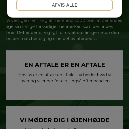
NØDVENDIGE
PRÆFERENCER
AFVIS ALLE
Hvorfor skal du vælge Gadeberg Auto?
JA
NEJ
JA
NEJ
Vi ved, gennem salg af mere end 5000 biler, at der findes
MARKETING
STATISTIK
lige så mange forskellige mennesker, som der findes
biler. Det er derfor vigtigt for os, at du får lige netop den
bil, der matcher dig og dine behov allerbedst.
EN AFTALE ER EN AFTALE
Hos os er en aftale en aftale – vi holder hvad vi
lover og vi er her for dig – også efter handlen
VI MØDER DIG I ØJENHØJDE