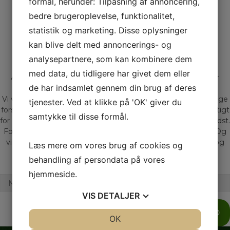
formål, herunder: Tilpasning af annoncering,
bedre brugeroplevelse, funktionalitet,
statistik og marketing. Disse oplysninger
kan blive delt med annoncerings- og
Bliv kontaktet af Gadeberg
Hos Gadeberg Auto får du mere end 20 års erfaring og
analysepartnere, som kan kombinere dem
rådgivning, samt møder Jacob og Peter
med data, du tidligere har givet dem eller
At handle med biler, er for os mere end blot et job – det er
de har indsamlet gennem din brug af deres
nærmere en livsstil.
Vi ved gennem mange års erfaring at der findes lige så mange
tjenester. Ved at klikke på 'OK' giver du
forskellige mennesker som der findes biler. Derfor er det vigtigt
samtykke til disse formål.
for os at du får den bil der matcher dig og dine behov allerbedst.
For os er en bilhandel meget mere end blot kroner og øre. Og
vi sætter en ære i at give professionel vejledning, tryghed og
Læs mere om vores brug af cookies og
livskvalitet.
behandling af persondata på vores
hjemmeside.
VIS
DETALJER
SEND
JA
NEJ
OK
JA
NEJ