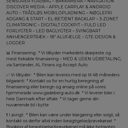
SENSORER FOR/BAG – BAKKAMERA – NAVIGATION
DISCOVER MEDIA – APPLE CARPLAY & ANDROID
AUTO – TRÅDLØS MOBILOPLADNING – NØGLEFRI
ADGANG & START – EL-BETJENT BAGKLAP – 3-ZONET
CLIMATRONIC – DIGITALT COCKPIT – FULD LED
FORLYGTER – LED BAGLYGTER – SVINGBART
ANHÆNGERTRÆK – 18″ ALUFÆLGE – GTE-DESIGN &
LOGOER
📊 Finansiering: * Vi tilbyder markedets skarpeste og
mest fleksible finansiering – MED & UDEN UDBETALING,
via Santander, AL Finans og Accept Auto.
✅ Vi tilbyder: * Bilen kan leveres med op til 48 måneders
bilgaranti * Kontakt os for en hurtig beregning af
finansiering eller beregn og ansøg online på vores
hjemmeside www.gadeberg-auto.dk * Vi leverer biler i
hele Danmark efter aftale * Vi tager gerne din
nuværende bil i bytte
❗ I øvrigt: * Bilen kan være under klargøring eller solgt, så
kontakt os derfor altid inden besigtigelse/prøvekørsel *
Booking af besigtigelse/prøvekørsel må ikke betragtes