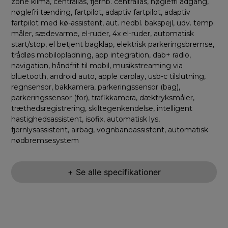
zone klima, centrallås, fjernb. centrallås, nøglefri adgang,
nøglefri tænding, fartpilot, adaptiv fartpilot, adaptiv
fartpilot med kø-assistent, aut. nedbl. bakspejl, udv. temp.
måler, sædevarme, el-ruder, 4x el-ruder, automatisk
start/stop, el betjent bagklap, elektrisk parkeringsbremse,
trådløs mobilopladning, app integration, dab+ radio,
navigation, håndfrit til mobil, musikstreaming via
bluetooth, android auto, apple carplay, usb-c tilslutning,
regnsensor, bakkamera, parkeringssensor (bag),
parkeringssensor (for), trafikkamera, dæktryksmåler,
træthedsregistrering, skiltegenkendelse, intelligent
hastighedsassistent, isofix, automatisk lys,
fjernlysassistent, airbag, vognbaneassistent, automatisk
nødbremsesystem
+ Se alle specifikationer