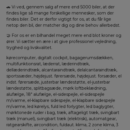
🚗 Vi ved, gennem salg af mere end 5000 biler, at der
findes lige så mange forskellige mennesker, som der
findes biler. Det er derfor vigtigt for os, at du får lige
netop den bil, der matcher dig og dine behov allerbedst.
🤝 For os er en bilhandel meget mere end blot kroner og
ører. Vi sætter en ære i at give professionel vejledning,
tryghed og livskvalitet.
kørecomputer, digitalt cockpit, bagagerumsdækken,
multifunktionsrat, læderrat, læderindtræk,
dellæderindtræk, alcantaraindtræk, delalcantaraindtræk,
sportssæder, højdejust. førersæde, højdejust. forsæder, el
indst. førersæde, justerbar lændestøtte, el-justerbar
lændestøtte, splitbagsæde, mørk loftbeklædning,
alufælge, 18″ alufælge, el-sidespejle, el-sidespejle
m/varme, el-klapbare sidespejle, el-klapbare sidespejle
m/varme, led kørelys, fuld led forlygter, led baglygter,
mørktonede ruder i bag, træk, aftageligt træk, svingbart
træk (manuel), svingbart træk (elektrisk), automatgear,
ratgearskifte, aircondition, fuldaut. klima, 2 zone klima, 3